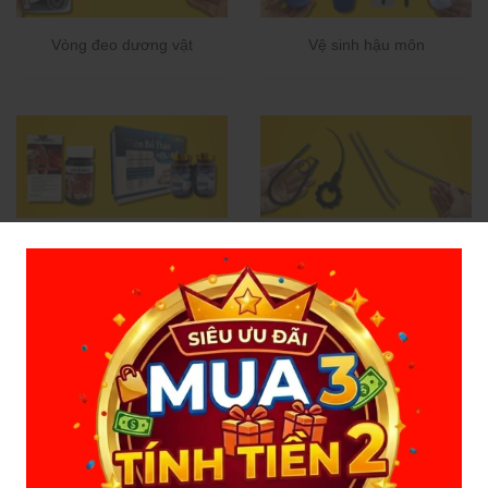
Vòng đeo dương vật
Vệ sinh hậu môn
Tăng sinh lý Nam
Dụng cụ sounding
Hàng thanh lý xả kho giá
SALE SIÊU RẺ - RẺ VÔ
rẻ
ĐỊCH