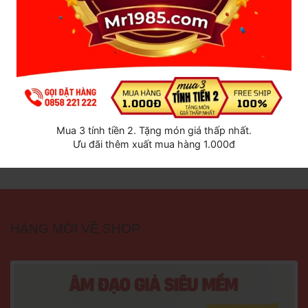
Tất cả sản phẩm của
shop
Mua 3 tính tiền 2. Tặng món giá thấp nhất.
Ưu đãi thêm xuất mua hàng 1.000đ
HÀNG MỚI VỀ SHOP