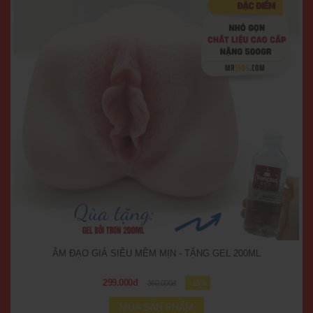
ÂM ĐẠO GIẢ SIÊU MỀM MỊN - TẶNG GEL 200ML
299.000đ
360.000đ
-16%
MUA SẢN PHẨM