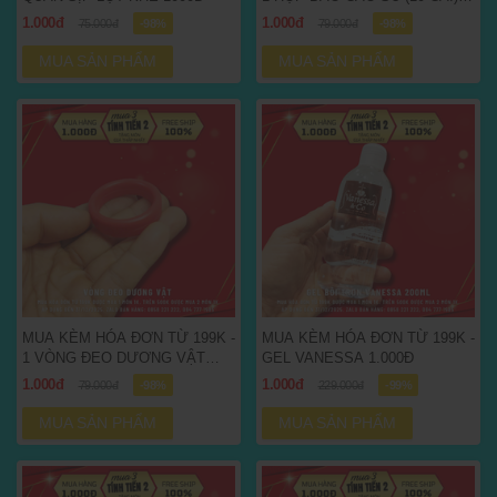
1.000Đ
1.000đ
1.000đ
75.000đ
-98%
79.000đ
-98%
MUA SẢN PHẨM
MUA SẢN PHẨM
MUA KÈM HÓA ĐƠN TỪ 199K -
MUA KÈM HÓA ĐƠN TỪ 199K -
1 VÒNG ĐEO DƯƠNG VẬT
GEL VANESSA 1.000Đ
1.000Đ
1.000đ
1.000đ
79.000đ
-98%
229.000đ
-99%
MUA SẢN PHẨM
MUA SẢN PHẨM