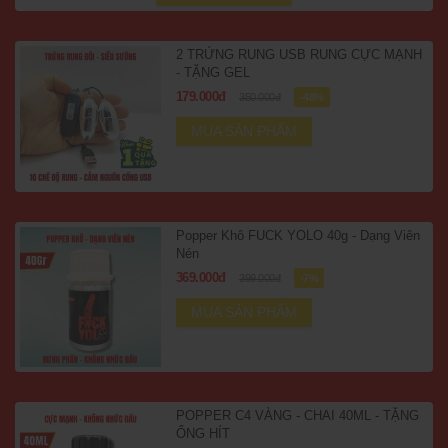
2 TRỨNG RUNG USB RUNG CỰC MẠNH
- TẶNG GEL
179.000đ
350.000đ
-48%
MUA SẢN PHẨM
Popper Khô FUCK YOLO 40g - Dạng Viên
Nén
369.000đ
399.000đ
-7%
MUA SẢN PHẨM
POPPER C4 VÀNG - CHAI 40ML - TẶNG
ỐNG HÍT