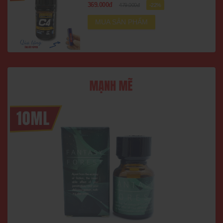
369.000đ
479.000đ
-22%
MUA SẢN PHẨM