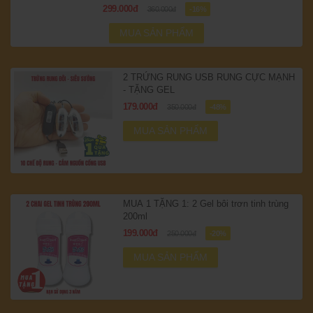
299.000đ
360.000đ
-16%
MUA SẢN PHẨM
2 TRỨNG RUNG USB RUNG CỰC MẠNH
- TẶNG GEL
179.000đ
350.000đ
-48%
MUA SẢN PHẨM
MUA 1 TẶNG 1: 2 Gel bôi trơn tinh trùng
200ml
199.000đ
250.000đ
-20%
MUA SẢN PHẨM