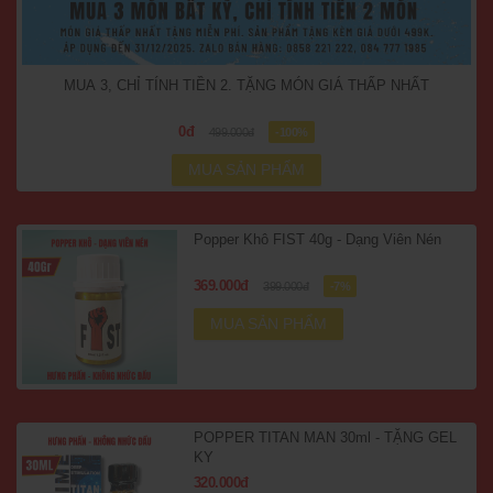
MUA 3, CHỈ TÍNH TIỀN 2. TẶNG MÓN GIÁ THẤP NHẤT
0đ
499.000đ
-100%
MUA SẢN PHẨM
Popper Khô FIST 40g - Dạng Viên Nén
369.000đ
399.000đ
-7%
MUA SẢN PHẨM
POPPER TITAN MAN 30ml - TẶNG GEL
KY
320.000đ