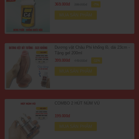
369.000đ
399.000đ
-7%
MUA SẢN PHẨM
Dương vật Châu Phi khổng lồ, dài 23cm -
Tặng gel 200ml
399.000đ
449.000đ
-11%
MUA SẢN PHẨM
COMBO 2 HÚT NÚM VÚ
199.000đ
MUA SẢN PHẨM