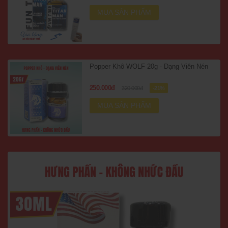
MUA SẢN PHẨM
Popper Khô WOLF 20g - Dạng Viên Nén
250.000đ
320.000đ
-21%
MUA SẢN PHẨM