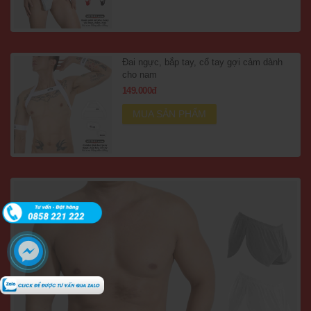
Đai ngực, bắp tay, cổ tay gợi cảm dành
cho nam
149.000đ
MUA SẢN PHẨM