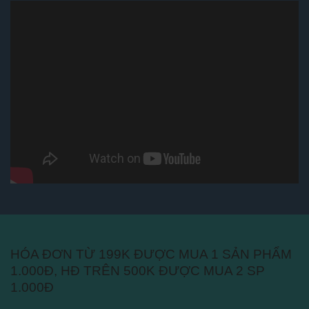
HÓA ĐƠN TỪ 199K ĐƯỢC MUA 1 SẢN PHẨM
1.000Đ, HĐ TRÊN 500K ĐƯỢC MUA 2 SP
1.000Đ