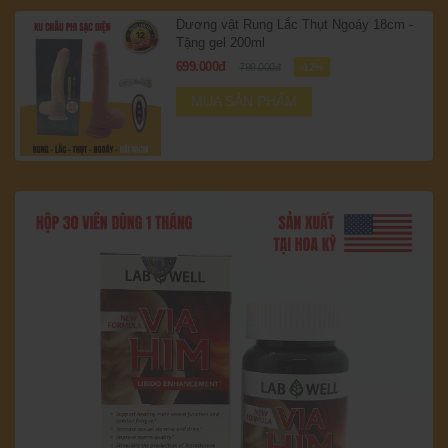
Dương vật Rung Lắc Thụt Ngoáy 18cm -
Tặng gel 200ml
699.000đ
799.000đ
-12%
MUA SẢN PHẨM