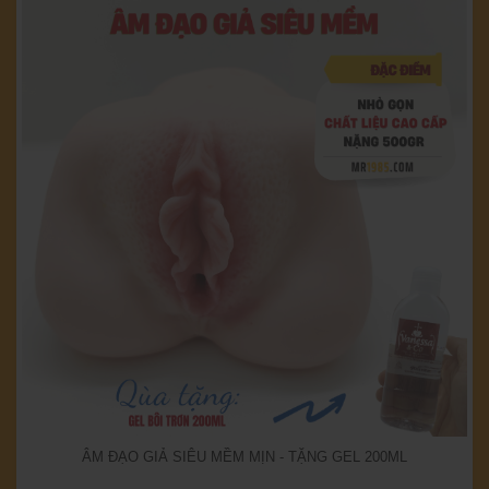
ÂM ĐẠO GIẢ SIÊU MỀM MỊN - TẶNG GEL 200ML