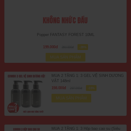
Popper FANTASY FOREST 10ML
199.000đ
280.000đ
-28%
MUA SẢN PHẨM
MUA 2 TẶNG 1: 3 GEL VỆ SINH DƯƠNG
VẬT 148ml
198.000đ
297.000đ
-33%
MUA SẢN PHẨM
MUA 2 TẶNG 1: 3 Hộp bao cao su (Siêu