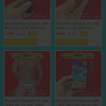
MUA KÈM HÓA ĐƠN TỪ 199K -
MUA KÈM HÓA ĐƠN TỪ 199K -
BỘ DỤNG CỤ VỆ SINH TAI 6
DỤNG CỤ CẮT LÔNG MŨI
MÓN 1000Đ
1000Đ
1.000đ
1.000đ
75.000đ
-98%
75.000đ
-98%
MUA SẢN PHẨM
MUA SẢN PHẨM
MUA KÈM HÓA ĐƠN TỪ 199K -
MUA KÈM HÓA ĐƠN TỪ 199K -
QUẦN SỊP LỌT KHE 1000Đ
1 HỘP BAO CAO SU (10 CÁI)