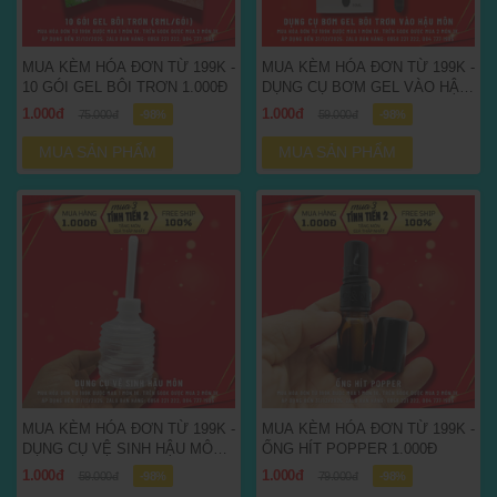
MUA KÈM HÓA ĐƠN TỪ 199K -
MUA KÈM HÓA ĐƠN TỪ 199K -
10 GÓI GEL BÔI TRƠN 1.000Đ
DỤNG CỤ BƠM GEL VÀO HẬU
MÔN 1.000Đ
1.000đ
1.000đ
75.000đ
-98%
59.000đ
-98%
MUA SẢN PHẨM
MUA SẢN PHẨM
MUA KÈM HÓA ĐƠN TỪ 199K -
MUA KÈM HÓA ĐƠN TỪ 199K -
DỤNG CỤ VỆ SINH HẬU MÔN
ỐNG HÍT POPPER 1.000Đ
1.000Đ
1.000đ
1.000đ
59.000đ
-98%
79.000đ
-98%