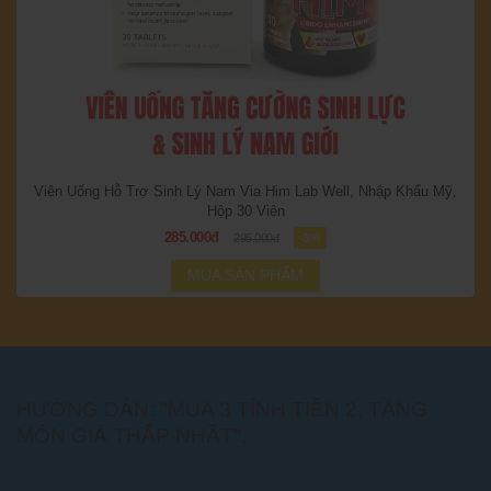
Viên Uống Hỗ Trợ Sinh Lý Nam Via Him Lab Well, Nhập Khẩu Mỹ,
Hộp 30 Viên
285.000đ
295.000đ
-3%
MUA SẢN PHẨM
HƯỚNG DẪN: "MUA 3 TÍNH TIỀN 2. TẶNG
MÓN GIÁ THẤP NHẤT".