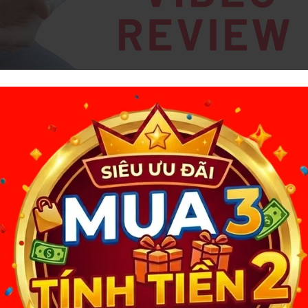
QUẢ ĐÀO – KÍN ĐÁO, ÊM ÁI, CỰC KHOÁI
ẩm độc đáo dành cho nam giới, mang lại trải nghiệm khoái cảm chân
tế. Với chất liệu mềm mại và lỗ tròn mô phỏng hậu môn, sản phẩm giúp
iác kích thích tự nhiên một cách kín đáo, tiện lợi.
p bạn bảo quản mà không lo bị phát hiện.
mang theo.
ột đỉnh
cảm giác co bóp tự nhiên.