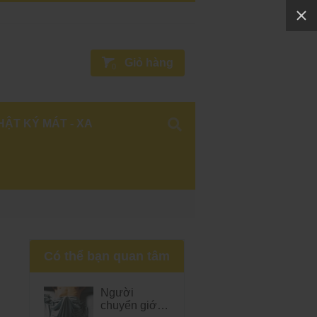
Giỏ hàng
0
HẬT KÝ MÁT - XA
Có thể bạn quan tâm
Người
chuyển giới