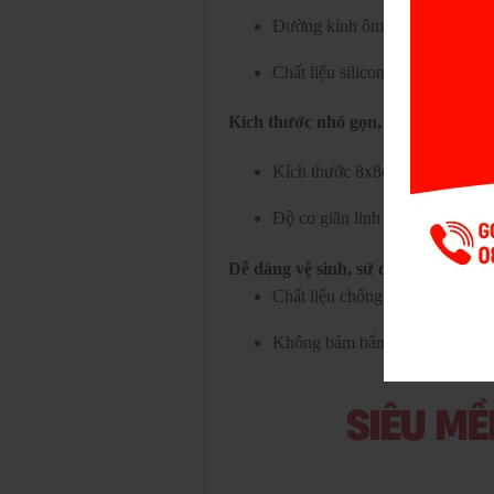
Đường kính ôm sát, tăng khoái
Chất liệu silicon mềm mại, đàn
Kích thước nhỏ gọn, dễ mang theo
Kích thước 8x8cm, vừa tay cầm
Độ co giãn linh hoạt, phù hợp v
Dễ dàng vệ sinh, sử dụng lâu dài
Chất liệu chống nước giúp vệ s
Không bám bẩn, có thể tái sử d