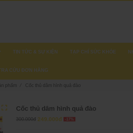
TIN TỨC & SỰ KIỆN
TẠP CHÍ SỨC KHỎE
N
TRA CỨU ĐƠN HÀNG
sản phẩm
/
Cốc thủ dâm hình quả đào
Cốc thủ dâm hình quả đào
249.000đ
300.000đ
-17%