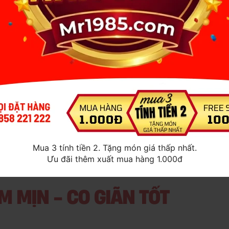
 cảm mỗi lần sử dụng.
 hồi tốt, đảm bảo sự êm ái và mượt mà.
, dễ bảo quản và di chuyển.
ới nhiều kích thước dương vật.
inh nhanh chóng.
Mua 3 tính tiền 2. Tặng món giá thấp nhất.
Ưu đãi thêm xuất mua hàng 1.000đ
ụng nhiều lần.