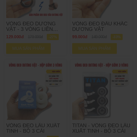
VÒNG ĐEO DƯƠNG
VÒNG ĐEO ĐẦU KHẤC
VẬT - 3 VÒNG LIỀN
DƯƠNG VẬT
NHAU
129.000đ
99.000đ
179.000đ
-27%
149.000đ
-33%
MUA SẢN PHẨM
MUA SẢN PHẨM
VÒNG ĐEO LÂU XUẤT
TITAN - VÒNG ĐEO LÂU
TINH - BỘ 3 CÁI
XUẤT TINH - BỘ 3 CÁI