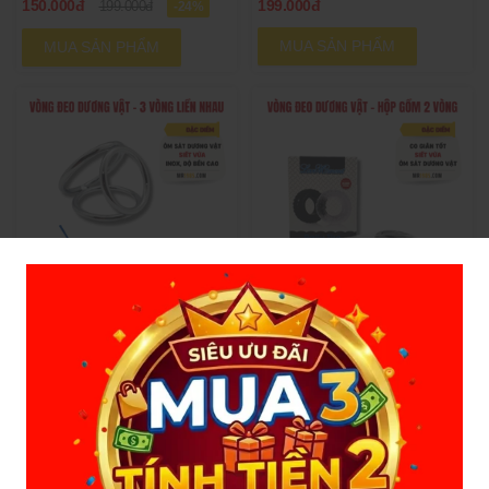
150.000đ
199.000đ
199.000đ
-24%
MUA SẢN PHẨM
MUA SẢN PHẨM
VÒNG ĐEO DƯƠNG
VÒNG ĐEO LÂU XUẤT
VẬT - 3 VÒNG INOX
TINH SILICON GIÃN
199.000đ
99.000đ
129.000đ
-23%
MUA SẢN PHẨM
MUA SẢN PHẨM