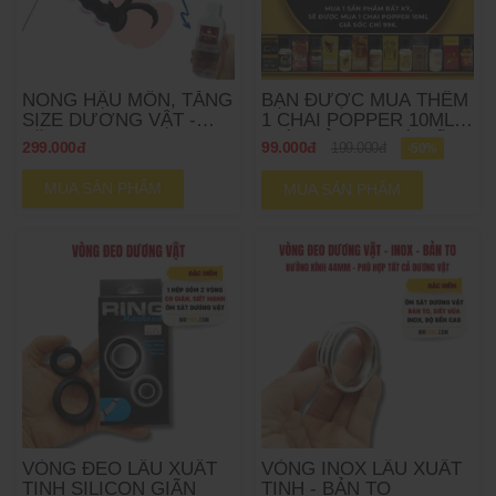
NONG HẬU MÔN, TĂNG
BẠN ĐƯỢC MUA THÊM
SIZE DƯƠNG VẬT -
1 CHAI POPPER 10ML
TẶNG GEL
GIÁ CHỈ 99K (GIÁ GỐC
299.000đ
99.000đ
199.000đ
-50%
199K)
MUA SẢN PHẨM
MUA SẢN PHẨM
VÒNG ĐEO LÂU XUẤT
VÒNG INOX LÂU XUẤT
TINH SILICON GIÃN
TINH - BẢN TO