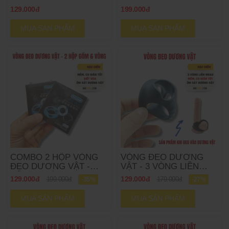
129.000đ
199.000đ
MUA SẢN PHẨM
MUA SẢN PHẨM
COMBO 2 HỘP VÒNG
VÒNG ĐEO DƯƠNG
ĐEO DƯƠNG VẬT -
VẬT - 3 VÒNG LIỀN
TỔNG 6 VÒNG
NHAU
129.000đ
129.000đ
199.000đ
-35%
179.000đ
-27%
MUA SẢN PHẨM
MUA SẢN PHẨM