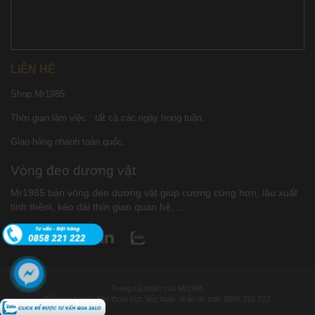
LIÊN HỆ
Shop Mr1985
Thời gian làm việc : tất cả các ngày trong tuần.
Giao hàng nhanh toàn quốc.
Vòng đeo dương vật
Mr1985 bán vòng đeo dương vật giúp cương cứng hơn, lâu xuất
tinh thêm, kéo dài thời gian quan hệ, ...
Trang cá nhân của Mr1985
Để mua hàng, điện thoại trực tiếp hoặc nhắn tin zalo 0858 221 222