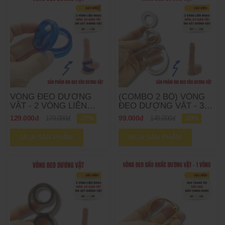
VÒNG ĐEO DƯƠNG
(COMBO 2 BỘ) VÒNG
VẬT - 2 VÒNG LIỀN
ĐEO DƯƠNG VẬT - 3
NHAU.
VÒNG LIỀN NHAU
129.000đ
99.000đ
179.000đ
-27%
149.000đ
-33%
MUA SẢN PHẨM
MUA SẢN PHẨM