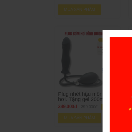
200ML
MUA SẢN PHẨM
Plug nhét hậu môn bơm
hơi. Tặng gel 200ml.
349.000đ
399.000đ
-12%
MUA SẢN PHẨM