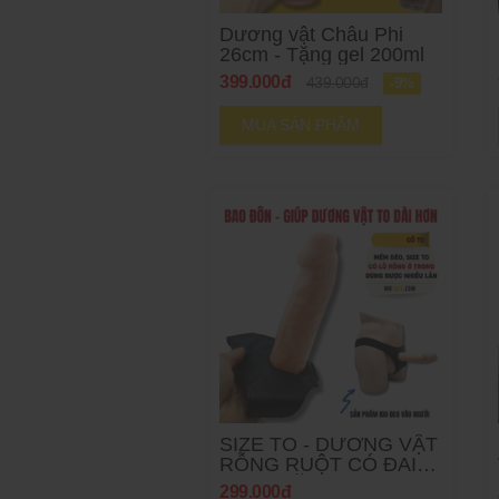
Dương vật Châu Phi
26cm - Tặng gel 200ml
399.000đ
439.000đ
-9%
MUA SẢN PHẨM
SIZE TO - DƯƠNG VẬT
RỖNG RUỘT CÓ ĐAI
ĐEO - TẶNG GEL
299.000đ