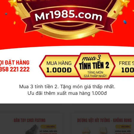
PLUG RUNG - KẾT NỐI
TRỨNG RUNG THIÊN
ĐIỆN THOẠI QUA APP -
NGA - KẾT NỐI ĐIỆN
TẶNG GEL
THOẠI QUA APP -
499.000đ
449.000đ
550.000đ
550.000đ
-9%
-18%
Mua 3 tính tiền 2. Tặng món giá thấp nhất.
TẶNG GEL
Ưu đãi thêm xuất mua hàng 1.000đ
MUA SẢN PHẨM
MUA SẢN PHẨM