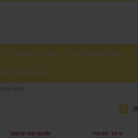
TIN TỨC & SỰ KIỆN
TẠP CHÍ SỨC KHỎE
N
TRA CỨU ĐƠN HÀNG
ch hậu môn