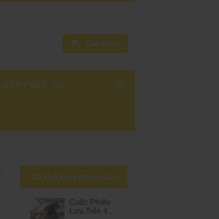
Giỏ hàng
0
HẬT KÝ MÁT - XA
Có thể bạn quan tâm
Cuộc Phiêu
Lưu Trên 4