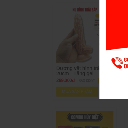
Dương vật hình trái bắp
20cm - Tặng gel
299.000đ
350.000đ
-14%
MUA SẢN PHẨM