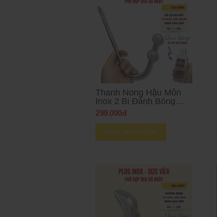
Thanh Nong Hậu Môn
Inox 2 Bi Đánh Bóng
Cao Cấp - TẶNG GEL
299.000đ
MUA SẢN PHẨM