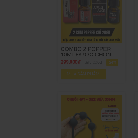
COMBO 2 POPPER
10ML ĐƯỢC CHỌN
THEO Ý THÍCH
299.000đ
398.000đ
-24%
MUA SẢN PHẨM