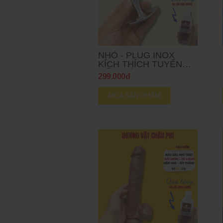
NHỎ - PLUG INOX
KÍCH THÍCH TUYẾN
TIỀN LIỆT - TẶNG GEL
299.000đ
MUA SẢN PHẨM