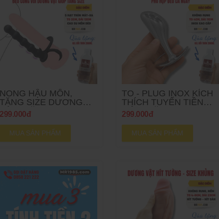
NONG HẬU MÔN,
TO - PLUG INOX KÍCH
TĂNG SIZE DƯƠNG
THÍCH TUYẾN TIỀN
VẬT - TẶNG GEL
LIỆT - TẶNG GEL
299.000đ
299.000đ
MUA SẢN PHẨM
MUA SẢN PHẨM