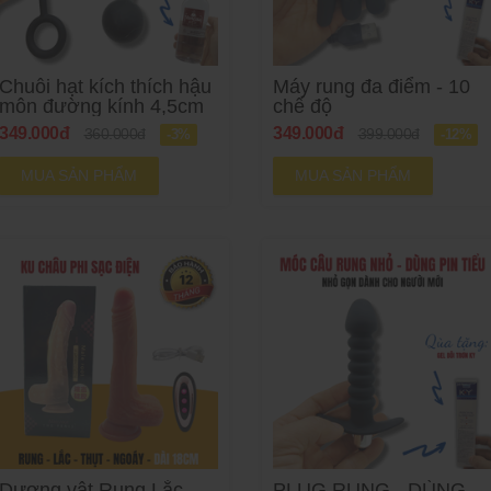
Chuỗi hạt kích thích hậu
Máy rung đa điểm - 10
môn đường kính 4,5cm
chế độ
349.000đ
349.000đ
360.000đ
399.000đ
-3%
-12%
MUA SẢN PHẨM
MUA SẢN PHẨM
Dương vật Rung Lắc
PLUG RUNG - DÙNG