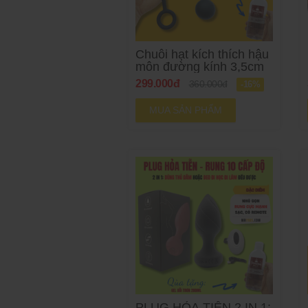
Chuỗi hạt kích thích hậu
môn đường kính 3,5cm
299.000đ
360.000đ
-16%
MUA SẢN PHẨM
PLUG HỎA TIỄN 2 IN 1: