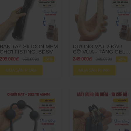
BÀN TAY SILICON MỀM
DƯƠNG VẬT 2 ĐẦU
CHƠI FISTING, BDSM
CỠ VỪA - TẶNG GEL
200ML
299.000đ
249.000đ
650.000đ
349.000đ
-54%
-28%
MUA SẢN PHẨM
MUA SẢN PHẨM