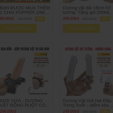
BẠN ĐƯỢC MUA THÊM
Dương vật dài 18cm hít
1 CHAI POPPER 10ML
tường. Tặng gel 200ML
GIÁ CHỈ 99K (GIÁ GỐC
99.000đ
299.000đ
199.000đ
340.000đ
-50%
-12%
199K)
MUA SẢN PHẨM
MUA SẢN PHẨM
SIZE VỪA - DƯƠNG
Dương Vật Giả Hai Đầu
VẬT RỖNG RUỘT CÓ
Trong Suốt – Mềm Mại,
ĐAI ĐEO - TẶNG GEL
Chân Thật, Dễ Dàng Sử
299.000đ
249.000đ
349.000đ
-28%