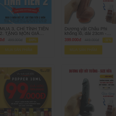
MUA 3, CHỈ TÍNH TIỀN
Dương vật Châu Phi
2. TẶNG MÓN GIÁ
khổng lồ, dài 23cm -
THẤP NHẤT
Tặng gel 200ml
0đ
399.000đ
499.000đ
449.000đ
-100%
-11%
MUA SẢN PHẨM
MUA SẢN PHẨM