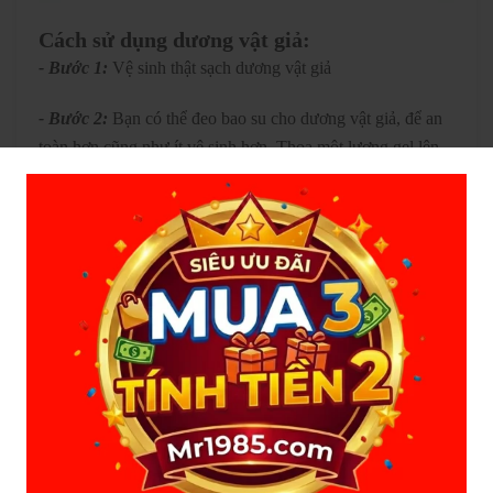
Cách sử dụng dương vật giả:
- Bước 1:
Vệ sinh thật sạch dương vật giả
- Bước 2:
Bạn có thể đeo bao su cho dương vật giả, để an
toàn hơn cũng như ít vệ sinh hơn. Thoa một lượng gel lên
toàn thân dương vật, và 1 ít vào trong âm đạo hoặc hậu
môn tùy theo nơi bạn sử dụng dương vật
- Bước 3:
Đưa dương vật giả từ từ vào bên trong âm đạo,
nhẹ nhàng thụt ra thụt vô cho âm đạo thích nghi. Khi âm
đạo hoặc hậu môn giãn nở bạn bắt đầu di chuyển theo cảm
xúc của mình mạnh nhẹ tùy thích, nếu dương vật có chế độ
rung ngoáy bạn có thể bật lên và hưởng thụ.
- Bước 4:
Sau khi sử dụng bạn vệ sinh sạch sẽ với nước và
xà phòng, lau khô, để nơi thoáng mát và kín đáo là được.