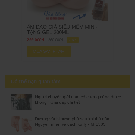
ÂM ĐẠO GIẢ SIÊU MỀM MỊN -
TẶNG GEL 200ML
299.000đ
360.000đ
-16%
MUA SẢN PHẨM
Có thể bạn quan tâm
Người chuyển giới nam có cương cứng được
không? Giải đáp chi tiết
Dương vật bị sưng phù sau khi thủ dâm:
Nguyên nhân và cách xử lý - Mr1985