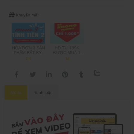
Khuyến mãi:
HÓA ĐƠN 3 SẢN
HĐ TỪ 199K
PHẨM BẤT KỲ,
ĐƯỢC MUA 1
CHỈ TÍNH TIỀN 2,
SẢN PHẨM 1K,
0đ
0đ
TẶNG MÓN GIÁ
TRÊN 500K MUA
THẤP NHẤT
2 SP 1K
(Shop sẽ trừ tiền
khi gọi xác nhận
đơn hàng)
Mô tả
Bình luận