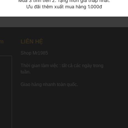
Mua 3 tính tiền 2. Tặng món giá thấp nhất.
Ưu đãi thêm xuất mua hàng 1.000đ
âm
LIÊN HỆ
Shop Mr1985
Thời gian làm việc : tất cả các ngày trong
tuần.
Giao hàng nhanh toàn quốc.