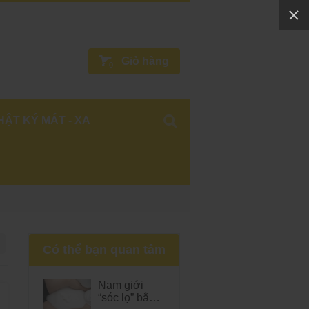
Giỏ hàng
0
HẬT KÝ MÁT - XA
Có thể bạn quan tâm
Nam giới
“sóc lọ” bằng