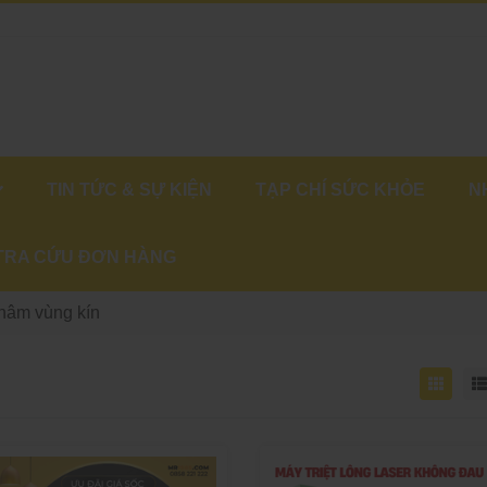
TIN TỨC & SỰ KIỆN
TẠP CHÍ SỨC KHỎE
N
TRA CỨU ĐƠN HÀNG
thâm vùng kín