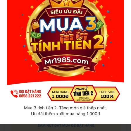
giây rồi tiếp tục với bên mũi còn lại .
Khi popper có tác dụng sẽ làm đầu óc nhẹ lại, tim đập
nhanh hơn, làm tăng cảm giác khi quan hệ. Ngoài ra popper
còn giúp giãn cơ vòng hậu môn làm cho Top dễ đưa dương
vật vào trong hơn, tăng cảm giác cho Bot khi quan hệ qua
đường hậu môn.
Lưu trữ nơi thoáng mát sẽ dùng được lâu hơn và đóng nắp
lại sau khi sử dụng.
Mua 3 tính tiền 2. Tặng món giá thấp nhất.
Ưu đãi thêm xuất mua hàng 1.000đ