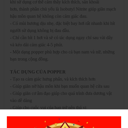
khi sử dụng cơ thể cảm thấy kích thích, sản khoái
hơn, thành phần chủ yếu là Isobutyl Nitrite giúp giãn mạch
hậu môn quan hệ không còn cảm giác đau.
- Có mùi hương dịu nhẹ, đặc biệt bay hơi rất nhanh khi hít
người sử dụng không bị đau đầu.
- Chỉ cần hít 1 hơi và sẽ có tác dụng ngay chỉ sau vài dây
và kéo dài cảm giác 4-5 phút.
-
Một dạng popper phù hợp cho cả bạn nam và nữ, những
bạn trong cộng đồng.
TÁC DỤNG CỦA POPPER
- Tạo ra cảm giác hưng phấn, và kích thích hơn
- Giúp giãn nỡ hậu môn khi bạn muốn quan hệ cửa sau
- Giúp giãn cơ âm đạo giúp cho quá trình đưa dương vật
vào dễ dàng
- Giúp cho cuộc vui của bạn trở nên thú vị
CÁCH SỬ DỤNG POPPER
Để cách mũi 3mm, hít sâu vào sau đó nín thở khoảng 1