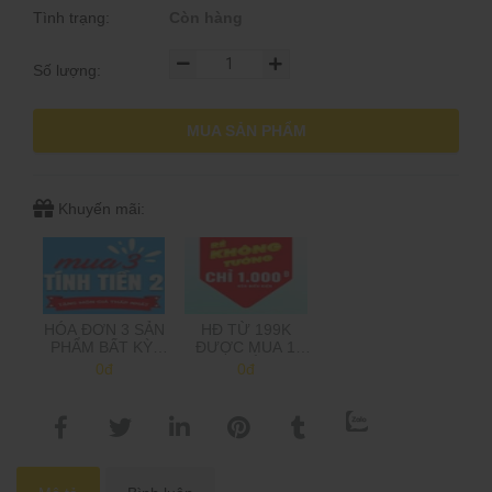
Tình trạng:
Còn hàng
Số lượng:
MUA SẢN PHẨM
Khuyến mãi:
HÓA ĐƠN 3 SẢN
HĐ TỪ 199K
PHẨM BẤT KỲ,
ĐƯỢC MUA 1
CHỈ TÍNH TIỀN 2,
SẢN PHẨM 1K,
0đ
0đ
TẶNG MÓN GIÁ
TRÊN 500K MUA
THẤP NHẤT
2 SP 1K
(Shop sẽ trừ tiền
khi gọi xác nhận
đơn hàng)