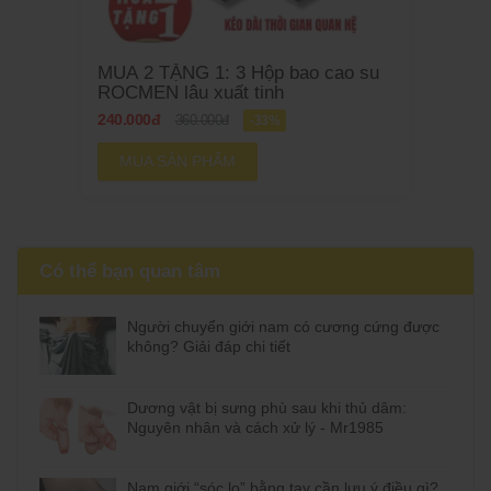
MUA 2 TẶNG 1: 3 Hộp bao cao su
ROCMEN lâu xuất tinh
240.000đ
360.000đ
-33%
MUA SẢN PHẨM
Có thể bạn quan tâm
Người chuyển giới nam có cương cứng được
không? Giải đáp chi tiết
Dương vật bị sưng phù sau khi thủ dâm:
Nguyên nhân và cách xử lý - Mr1985
Nam giới “sóc lọ” bằng tay cần lưu ý điều gì?