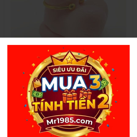
CÔNG DỤNG VÀ ƯU ĐIỂM:
- Bạn đang tìm kiếm cách thu hút bạn tình, tăng tính thẩm
mỹ cho dương vật của bạn mà không biết làm cách nào.
Thì vòng đeo đầu khấc dương vật sẽ giúp bạn điều này.
Với chất liệu inox không rỉ, phủ lớp màu vàng gold kiến
cho dương vật của bạn tăng thêm sức hấp dẫn và sang hơn
khi đeo vào.