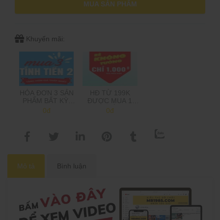
MUA SẢN PHẨM
Khuyến mãi:
HÓA ĐƠN 3 SẢN
HĐ TỪ 199K
PHẨM BẤT KỲ,
ĐƯỢC MUA 1
CHỈ TÍNH TIỀN 2,
SẢN PHẨM 1K,
0đ
0đ
TẶNG MÓN GIÁ
TRÊN 500K MUA
THẤP NHẤT
2 SP 1K
(Shop sẽ trừ tiền
khi gọi xác nhận
đơn hàng)
Mô tả
Bình luận