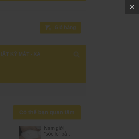
Giỏ hàng
0
HẬT KÝ MÁT - XA
Có thể bạn quan tâm
Nam giới
“sóc lọ” bằng