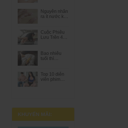
tay cần lưu ý
điều gì?
Nguyên nhân
ra ít nước khi
quan hệ là
gì? Nam giới
cần biết
Cuộc Phiêu
Lưu Trên 4
Bánh: Bật Mí
Các Tư Thế
"Đổi Gió"
Bao nhiêu
Trong Xe Hơi
tuổi thì
Cực Hot
dương vật
hết phát
triển? Nam
Top 10 diễn
giới cần biết
viên phim
gì? Mr1985
người lớn nổi
bật năm
2026: Những
cái tên đáng
chú ý nhất
KHUYẾN MÃI: