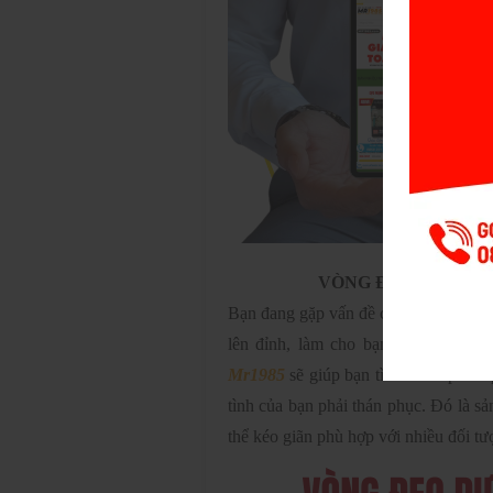
VÒNG ĐEO GIÚP LÂ
Bạn đang gặp vấn đề chuyện giường ch
lên đỉnh, làm cho bạn tình cảm thấ
Mr1985
sẽ giúp bạn tìm ra sản phẩm
tình của bạn phải thán phục. Đó là sả
thể kéo giãn phù hợp với nhiều đối t