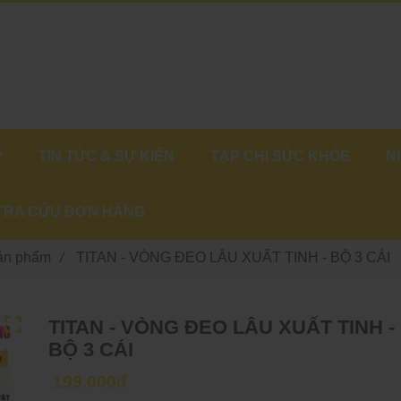
TIN TỨC & SỰ KIỆN
TẠP CHÍ SỨC KHỎE
N
TRA CỨU ĐƠN HÀNG
sản phẩm
/
TITAN - VÒNG ĐEO LÂU XUẤT TINH - BỘ 3 CÁI
TITAN - VÒNG ĐEO LÂU XUẤT TINH -
BỘ 3 CÁI
199.000đ