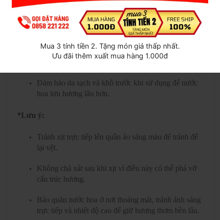
Cách sử dụng nước hoa đúng cách và lưu ý
*Cách sử dụng:
Xịt nước hoa lên các vùng da có mạch đập như cổ
Mua 3 tính tiền 2. Tặng món giá thấp nhất.
tay, sau tai, ngực hoặc gáy để tăng độ khuếch tán mùi
Ưu đãi thêm xuất mua hàng 1.000đ
hương.
Đảm bảo da sạch và khô trước khi sử dụng để nước
hoa lưu hương lâu hơn.
*Lưu ý:
Tránh xịt trực tiếp lên quần áo sáng màu để tránh để
lại vệt.
Không chà xát sau khi xịt vì điều này có thể phá vỡ
cấu trúc hương.
Bảo quản nước hoa ở nơi thoáng mát, tránh ánh sáng
trực tiếp và nhiệt độ cao để giữ hương thơm bền lâu.