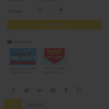
Số lượng:
MUA SẢN PHẨM
Khuyến mãi:
HÓA ĐƠN 3 SẢN
HĐ TỪ 199K
PHẨM BẤT KỲ,
ĐƯỢC MUA 1
CHỈ TÍNH TIỀN 2,
SẢN PHẨM 1K,
0đ
0đ
TẶNG MÓN GIÁ
TRÊN 500K MUA
THẤP NHẤT
2 SP 1K
(Shop sẽ trừ tiền
khi gọi xác nhận
đơn hàng)
Mô tả
Bình luận