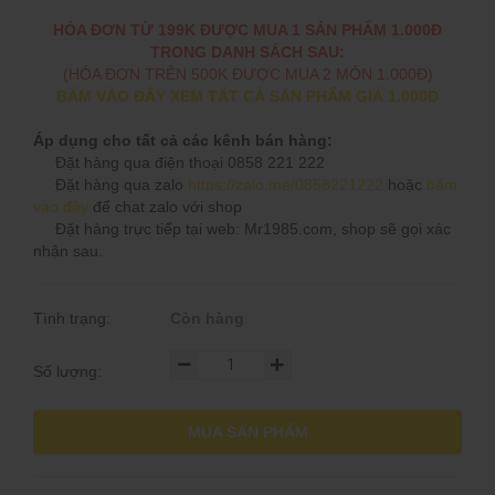
HÓA ĐƠN TỪ 199K ĐƯỢC MUA 1 SẢN PHẨM 1.000Đ
TRONG DANH SÁCH SAU:
(HÓA ĐƠN TRÊN 500K ĐƯỢC MUA 2 MÓN 1.000Đ)
BẤM VÀO ĐÂY XEM TẤT CẢ SẢN PHẨM GIÁ 1.000Đ
Áp dụng cho tất cả các kênh bán hàng:
Đặt hàng qua điện thoại 0858 221 222
Đặt hàng qua zalo
https://zalo.me/0858221222
hoặc
bấm
vào đây
để chat zalo với shop
Đặt hàng trực tiếp tại web: Mr1985.com, shop sẽ gọi xác
nhận sau.
Tình trạng:
Còn hàng
Số lượng:
MUA SẢN PHẨM