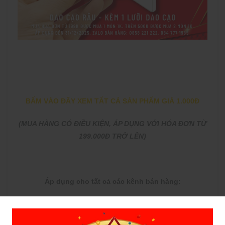
BẤM VÀO ĐÂY XEM TẤT CẢ SẢN PHẨM GIÁ 1.000Đ
(MUA HÀNG CÓ ĐIỀU KIỆN, ÁP DỤNG VỚI HÓA ĐƠN TỪ
199.000Đ TRỞ LÊN)
Áp dụng cho tất cả các kênh bán hàng:
Đặt hàng qua điện thoại 0858 221 222