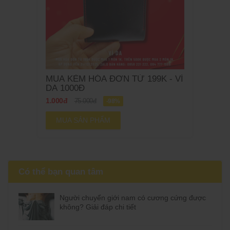
MUA KÈM HÓA ĐƠN TỪ 199K - VÍ
DA 1000Đ
1.000đ
75.000đ
-98%
MUA SẢN PHẨM
Có thể bạn quan tâm
Người chuyển giới nam có cương cứng được
không? Giải đáp chi tiết