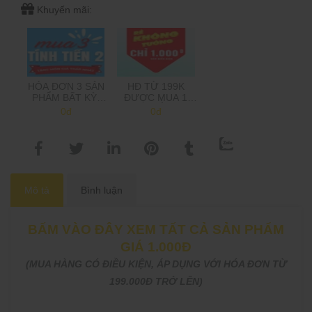
Khuyến mãi:
HÓA ĐƠN 3 SẢN
HĐ TỪ 199K
PHẨM BẤT KỲ,
ĐƯỢC MUA 1
CHỈ TÍNH TIỀN 2,
SẢN PHẨM 1K,
0đ
0đ
TẶNG MÓN GIÁ
TRÊN 500K MUA
THẤP NHẤT
2 SP 1K
(Shop sẽ trừ tiền
khi gọi xác nhận
đơn hàng)
Mô tả
Bình luận
BẤM VÀO ĐÂY XEM TẤT CẢ SẢN PHẨM
GIÁ 1.000Đ
(MUA HÀNG CÓ ĐIỀU KIỆN, ÁP DỤNG VỚI HÓA ĐƠN TỪ
199.000Đ TRỞ LÊN)