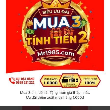
Đặt hàng qua zalo
https://zalo.me/0858221222
hoặc
bấm vào đây
để chat zalo với shop
Đặt hàng trực tiếp tại web: Mr1985.com, shop sẽ gọi xác
nhận sau.
SẢN PHẨM LIÊN QUAN
Mua 3 tính tiền 2. Tặng món giá thấp nhất.
Ưu đãi thêm xuất mua hàng 1.000đ