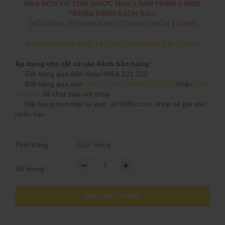
HÓA ĐƠN TỪ 199K ĐƯỢC MUA 1 SẢN PHẨM 1.000Đ
TRONG DANH SÁCH SAU:
(HÓA ĐƠN TRÊN 500K ĐƯỢC MUA 2 MÓN 1.000Đ)
BẤM VÀO ĐÂY XEM TẤT CẢ SẢN PHẨM GIÁ 1.000Đ
Áp dụng cho tất cả các kênh bán hàng:
Đặt hàng qua điện thoại 0858 221 222
Đặt hàng qua zalo
https://zalo.me/0858221222
hoặc
bấm
vào đây
để chat zalo với shop
Đặt hàng trực tiếp tại web: Mr1985.com, shop sẽ gọi xác
nhận sau.
Tình trạng:
Còn hàng
Số lượng:
MUA SẢN PHẨM