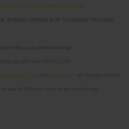
Y XEM TẤT CẢ SẢN PHẨM GIÁ 1.000Đ
N, ÁP DỤNG VỚI HÓA ĐƠN TỪ 199.000Đ TRỞ LÊN)
g cho tất cả các kênh bán hàng:
àng qua điện thoại 0858 221 222
zalo.me/0858221222
hoặc
bấm vào đây
để chat zalo với shop
tại web: Mr1985.com, shop sẽ gọi xác nhận sau.