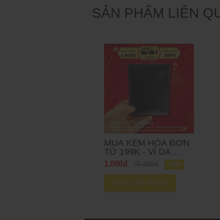
SẢN PHẨM LIÊN Q
MUA KÈM HÓA ĐƠN
TỪ 199K - VÍ DA
1000Đ
1.000đ
75.000đ
-98%
MUA SẢN PHẨM