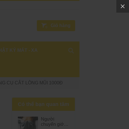
Giỏ hàng
0
HẬT KÝ MÁT - XA
NG CỤ CẮT LÔNG MŨI 1000Đ
Có thể bạn quan tâm
Người
chuyển giới