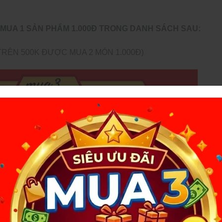
MUA 1 SẢN PHẨM 1.000Đ TRONG DANH SÁCH SAU:
TRÊN 500K ĐƯỢC MUA 2 MÓN 1.000Đ)