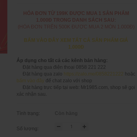
HÓA ĐƠN TỪ 199K ĐƯỢC MUA 1 SẢN PHẨM
1.000Đ TRONG DANH SÁCH SAU:
(HÓA ĐƠN TRÊN 500K ĐƯỢC MUA 2 MÓN 1.000Đ)
BẤM VÀO ĐÂY XEM TẤT CẢ SẢN PHẨM GIÁ
1.000Đ
Áp dụng cho tất cả các kênh bán hàng:
Đặt hàng qua điện thoại 0858 221 222
Đặt hàng qua zalo
https://zalo.me/0858221222
hoặc
bấm vào đây
để chat zalo với shop
Đặt hàng trực tiếp tại web: Mr1985.com, shop sẽ gọi
xác nhận sau.
Tình trạng:
Còn hàng
Số lượng: