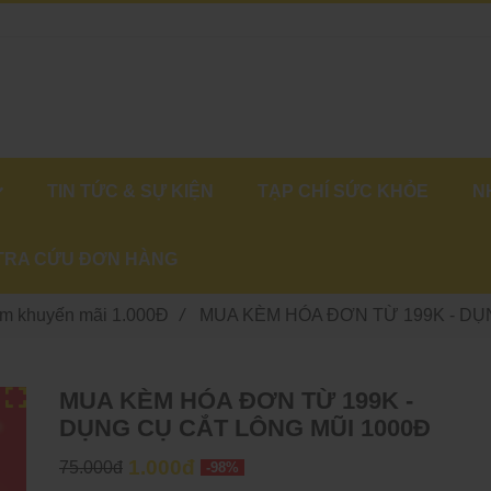
TIN TỨC & SỰ KIỆN
TẠP CHÍ SỨC KHỎE
N
TRA CỨU ĐƠN HÀNG
m khuyến mãi 1.000Đ
/
MUA KÈM HÓA ĐƠN TỪ 199K - DỤ
MUA KÈM HÓA ĐƠN TỪ 199K -
DỤNG CỤ CẮT LÔNG MŨI 1000Đ
1.000đ
75.000đ
-98%