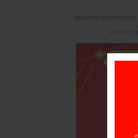
HÓA ĐƠN TỪ 199K ĐƯỢC 
(HÓA ĐƠN 