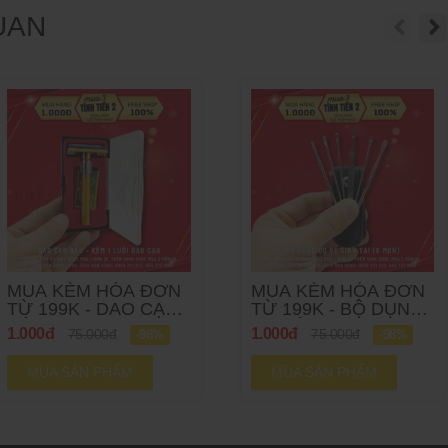
UAN
MUA KÈM HÓA ĐƠN
MUA KÈM HÓA ĐƠN
TỪ 199K - DAO CẠO
TỪ 199K - BỘ DỤNG
RÂU 1000Đ
CỤ VỆ SINH TAI 6
1.000đ
1.000đ
75.000đ
75.000đ
-98%
-98%
MÓN 1000Đ
MUA SẢN PHẨM
MUA SẢN PHẨM