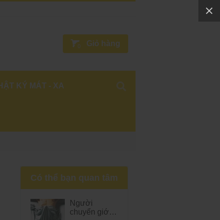
Giỏ hàng
0
HẬT KÝ MÁT - XA
Có thể bạn quan tâm
Người
chuyển giới