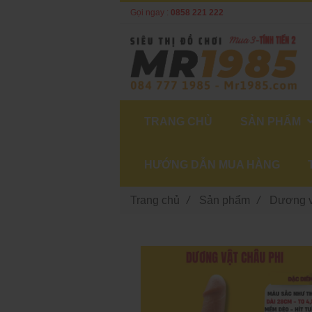
Gọi ngay :
0858 221 222
TRANG CHỦ
SẢN PHẨM
HƯỚNG DẪN MUA HÀNG
Trang chủ
/
Sản phẩm
/
Dương v