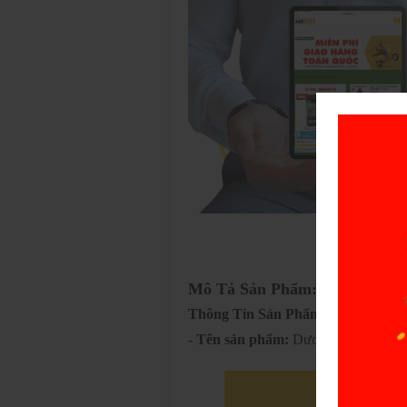
Mô Tả Sản Phẩm: Dương Vật 
Thông Tin Sản Phẩm:
- Tên sản phẩm:
Dương Vật Châu P