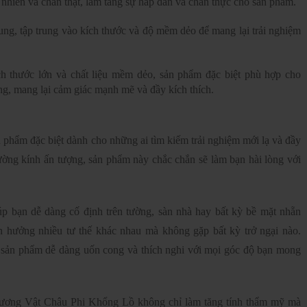
nhiên và chân thật, làm tăng sự hấp dẫn và chân thực cho sản phẩm.
ung, tập trung vào kích thước và độ mềm dẻo để mang lại trải nghiệm
h thước lớn và chất liệu mềm dẻo, sản phẩm đặc biệt phù hợp cho
ting, mang lại cảm giác mạnh mẽ và đầy kích thích.
phẩm đặc biệt dành cho những ai tìm kiếm trải nghiệm mới lạ và đầy
ường kính ấn tượng, sản phẩm này chắc chắn sẽ làm bạn hài lòng với
p bạn dễ dàng cố định trên tường, sàn nhà hay bất kỳ bề mặt nhẵn
n hưởng nhiều tư thế khác nhau mà không gặp bất kỳ trở ngại nào.
p sản phẩm dễ dàng uốn cong và thích nghi với mọi góc độ bạn mong
Dương Vật Châu Phi Khổng Lồ không chỉ làm tăng tính thẩm mỹ mà