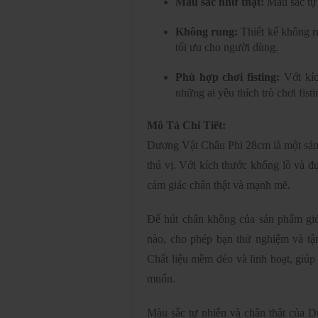
Màu sắc như thật:
Màu sắc tự 
Không rung:
Thiết kế không r
tối ưu cho người dùng.
Phù hợp chơi fisting:
Với kíc
những ai yêu thích trò chơi fis
Mô Tả Chi Tiết:
Dương Vật Châu Phi 28cm là một sản 
thú vị. Với kích thước khổng lồ và đ
cảm giác chân thật và mạnh mẽ.
Đế hút chân không của sản phẩm giú
nào, cho phép bạn thử nghiệm và tậ
Chất liệu mềm dẻo và linh hoạt, giú
muốn.
Màu sắc tự nhiên và chân thật của 