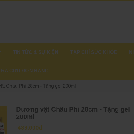
TIN TỨC & SỰ KIỆN
TẠP CHÍ SỨC KHỎE
N
TRA CỨU ĐƠN HÀNG
ật Châu Phi 28cm - Tặng gel 200ml
Dương vật Châu Phi 28cm - Tặng gel
200ml
439.000đ