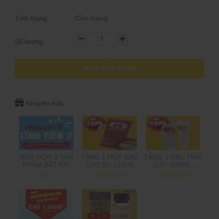
Tình trạng:
Còn hàng
Số lượng:
MUA SẢN PHẨM
Khuyến mãi:
HÓA ĐƠN 3 SẢN
TẶNG 1 HỘP BAO
TẶNG 1 GEL TRÁI
PHẨM BẤT KỲ,
CAO SU 12 CÁI
CÂY 100ML
CHỈ TÍNH TIỀN 2,
HƯƠNG TÁO/
0đ
80.000đ
199.000đ
TẶNG MÓN GIÁ
ĐÀO/CHANH
THẤP NHẤT
(Shop sẽ trừ tiền
khi gọi xác nhận
đơn hàng)