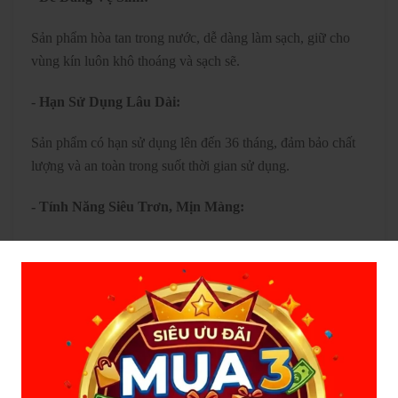
Sản phẩm hòa tan trong nước, dễ dàng làm sạch, giữ cho
vùng kín luôn khô thoáng và sạch sẽ.
- Hạn Sử Dụng Lâu Dài:
Sản phẩm có hạn sử dụng lên đến 36 tháng, đảm bảo chất
lượng và an toàn trong suốt thời gian sử dụng.
- Tính Năng Siêu Trơn, Mịn Màng:
Gel bôi trơn SIYI siêu trơn, mịn màng, bổ sung chất nhờn
tự nhiên cho cơ thể khi quan hệ, tăng cường khoái cảm và
sự thoải mái.