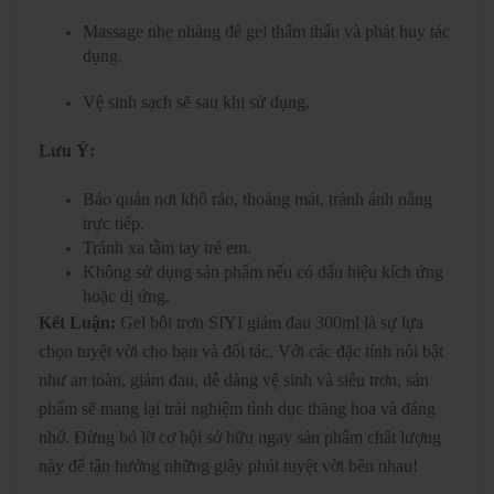
Massage nhẹ nhàng để gel thẩm thấu và phát huy tác
dụng.
Vệ sinh sạch sẽ sau khi sử dụng.
Lưu Ý:
Bảo quản nơi khô ráo, thoáng mát, tránh ánh nắng
trực tiếp.
Tránh xa tầm tay trẻ em.
Không sử dụng sản phẩm nếu có dấu hiệu kích ứng
hoặc dị ứng.
Kết Luận:
Gel bôi trơn SIYI giảm đau 300ml là sự lựa
chọn tuyệt vời cho bạn và đối tác. Với các đặc tính nổi bật
như an toàn, giảm đau, dễ dàng vệ sinh và siêu trơn, sản
phẩm sẽ mang lại trải nghiệm tình dục thăng hoa và đáng
nhớ. Đừng bỏ lỡ cơ hội sở hữu ngay sản phẩm chất lượng
này để tận hưởng những giây phút tuyệt vời bên nhau!