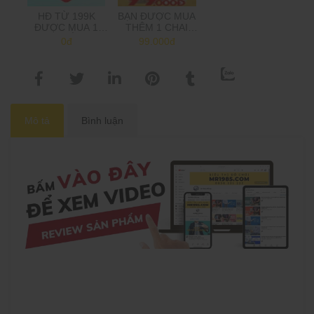
HĐ TỪ 199K
BẠN ĐƯỢC MUA
ĐƯỢC MUA 1
THÊM 1 CHAI
SẢN PHẨM 1K,
POPPER 10ML
0đ
99.000đ
TRÊN 500K MUA
GIÁ CHỈ 99K (GIÁ
2 SP 1K
GỐC 199K).
Mô tả
Bình luận