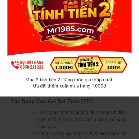
Mua 3 tính tiền 2. Tặng món giá thấp nhất.
Ưu đãi thêm xuất mua hàng 1.000đ
Tác Dụng Của Gel Bôi Trơn SIYI:
Khắc phục tình trạng khô rát ở vùng âm đạo,
dịch nhờn tiết ra ít, một cách nhanh chóng và
hiệu quả.
Giúp các bạn gay hay các bạn nam muốn trải