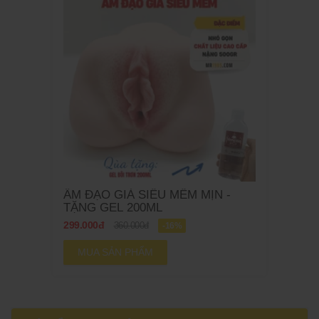
ÂM ĐẠO GIẢ SIÊU MỀM MỊN -
TẶNG GEL 200ML
299.000đ
360.000đ
-16%
MUA SẢN PHẨM