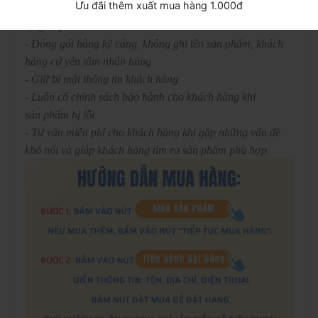
Ưu đãi thêm xuất mua hàng 1.000đ
- Luôn nhận những ưu đãi bất ngờ với những phần quà
tặng hấp dẫn
- Đóng gói hàng kỹ càng, không ghi tên sản phẩm, khách
hàng cứ yên tâm nhận hàng
- Giữ bí mật thông tin khách hàng
- Luôn có chính sách bảo hành cho khách hàng khi
sản phẩm bị lỗi
- Tư vấn miễn phí cho khách hàng khi gặp những vấn đề
khó nói và giúp khách hàng tìm ra sản phẩm phù hợp.