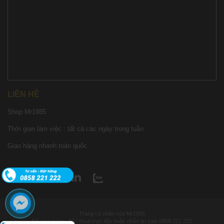
LIÊN HỆ
Shop Mr1985
Thời gian làm việc : tất cả các ngày trong tuần.
Giao hàng nhanh toàn quốc.
Trang cá nhân của Mr1985
Để mua hàng, điện thoại trực tiếp hoặc nhắn tin zalo 0858 221 222