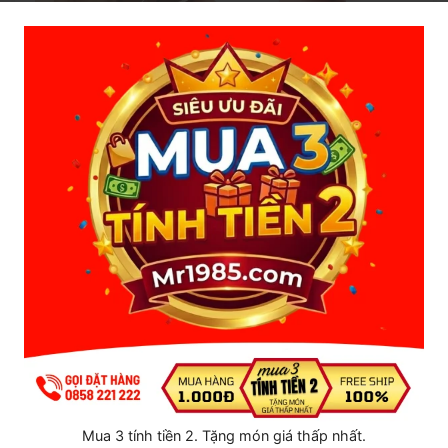
3. Hướng dẫn sử dụng bao cao su đôn dên hở
đầu:
Kiểm tra và vệ sinh sạch sẽ sản phẩm trước khi sử dụng
Kích thích dương vật cương cứng rồi đeo vào như những
loại bao cao su thông thường
Cố định bao cao su bằng cách đưa quai đeo vào cuống tinh
hoàn
Dùng một chút gel bôi trơn thoa đều lên miệng âm đạo để
tăng thêm hiệu quả khi quan hệ
Vệ sinh sạch sẽ và bảo quản nơi khô giáo thoáng mát sau
khi sử dụng
Bạn được gì khi mua hàng tại shop Mr1985:
-
Miễn phí vận chuyển
Mua 3 tính tiền 2. Tặng món giá thấp nhất.