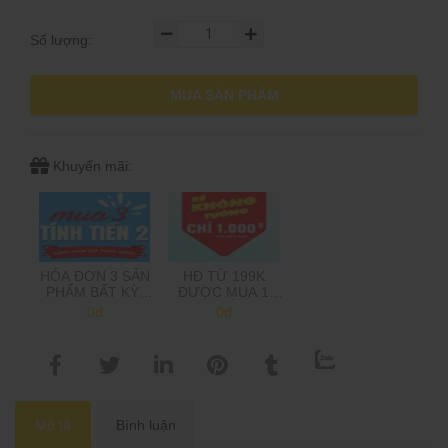
Số lượng:
MUA SẢN PHẨM
Khuyến mãi:
HÓA ĐƠN 3 SẢN
HĐ TỪ 199K
PHẨM BẤT KỲ,
ĐƯỢC MUA 1
CHỈ TÍNH TIỀN 2,
SẢN PHẨM 1K,
0đ
0đ
TẶNG MÓN GIÁ
TRÊN 500K MUA
THẤP NHẤT
2 SP 1K
(Shop sẽ trừ tiền
khi gọi xác nhận
đơn hàng)
Mô tả
Bình luận