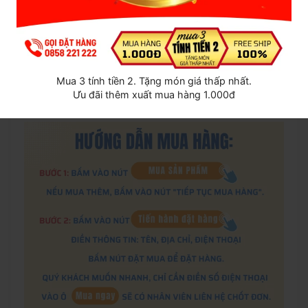
CÁCH VỆ SINH VÀ BẢO QUẢN CỐC ĐÚNG
CÁCH
Sau khi sử dụng, tháo khối silicon ra khỏi lớp vỏ bọc ngụy
trang. Vệ sinh sạch sẽ bằng nước sạch, chờ ráo nước và tiếp
tục ngụy trang lại như ban đầu. Bảo quản nơi khô ráo
Mua 3 tính tiền 2. Tặng món giá thấp nhất.
Ưu đãi thêm xuất mua hàng 1.000đ
thoáng mát hoặc nhiệt độ dưới 30 độ.