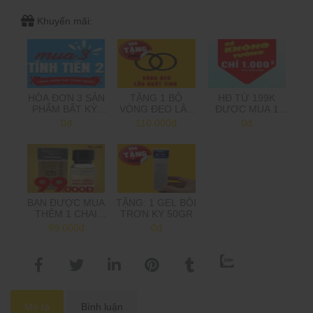
Khuyến mãi:
HÓA ĐƠN 3 SẢN
TẶNG 1 BỘ
HĐ TỪ 199K
PHẨM BẤT KỲ,
VÒNG ĐEO LÂU
ĐƯỢC MUA 1
CHỈ TÍNH TIỀN 2,
XUẤT TINH
SẢN PHẨM 1K,
0đ
110.000đ
0đ
TẶNG MÓN GIÁ
TRÊN 500K MUA
THẤP NHẤT
2 SP 1K
(Shop sẽ trừ tiền
khi gọi xác nhận
đơn hàng)
BẠN ĐƯỢC MUA
TẶNG: 1 GEL BÔI
THÊM 1 CHAI
TRƠN KY 50GR
POPPER 10ML
99.000đ
0đ
GIÁ CHỈ 99K (GIÁ
GỐC 199K).
Mô tả
Bình luận