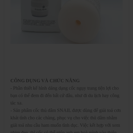
CÔNG DỤNG VÀ CHỨC NĂNG
- Phần thiết kế hình dáng dạng cốc ngụy trang tiện lợi cho
bạn có thể đem đi đến bất cứ đâu, như đi du lịch hay công
tác xa.
- Sản phẩm cốc thủ dâm SNAIL được dùng để giải toả cơn
khát tình cho các chàng, phục vụ cho việc thủ dâm nhằm
giải toả nhu cầu ham muốn tình dục. Việc kết hợp với xem
phim đen, thì cốc có thể giúp anh em hoà mình vào thiên