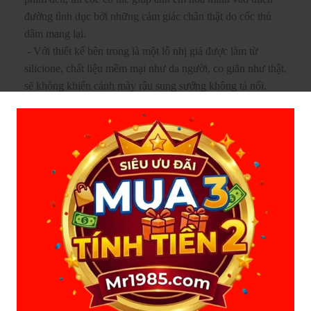
đường tình dục bởi những cảm giác chân thật do cốc thủ
dâm mang lại.
- Với thiết kế bên trong là một lỗ nhị giả được làm từ
silicione, chất liệu mềm mại như da người, co giãn như thật,
sẽ không khiến cánh mày râu sung sướng không tả nổi.
HƯỚNG DẪN SỬ DỤNG CỐC
- Sử dụng thêm
gel bôi trơn
thoa đều lên mặt của cốc (âm
đạo giả hay đôi môi giả tùy theo hình dáng của cốc) tạo độ
ẩm tự nhiên và cho 1 ít gel lên đầu dương vật, cuối cùng là
đưa dương vật vào sâu trong lòng cốc, cứ thế đưa ra vào
tùy theo cảm giác của cá nhân.
- Nếu bạn muốn trải nghiệm cảm giác sung sướng hơn bạn
có thể xem những bộ phim 18+ tươi mát kích thích sự thèm
khát, hưng phấn hơn.