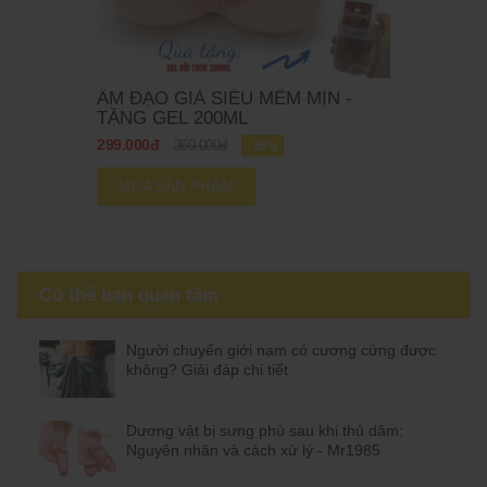
ÂM ĐẠO GIẢ SIÊU MỀM MỊN -
TẶNG GEL 200ML
299.000đ
360.000đ
-16%
MUA SẢN PHẨM
Có thể bạn quan tâm
Người chuyển giới nam có cương cứng được
không? Giải đáp chi tiết
Dương vật bị sưng phù sau khi thủ dâm:
Nguyên nhân và cách xử lý - Mr1985