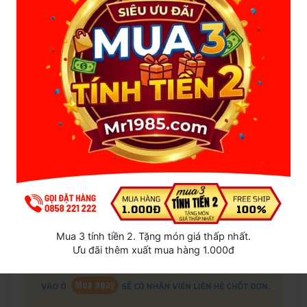
Lưu ý:
- KHÔNG xịt sau khi đã đeo bao cao su.
- Chỉ kéo dài thời gian xuất tinh, giúp cho việc quan hệ
thăng hoa hơn. KHÔNG giúp phòng tránh các bệnh lây
qua đường tình dục.
Mua 3 tính tiền 2. Tặng món giá thấp nhất.
Ưu đãi thêm xuất mua hàng 1.000đ