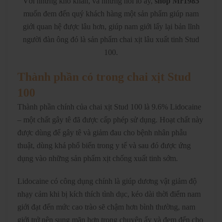
Với những khó khăn, và những nỗi lo ấy,
shop Mr1985
muốn đem đến quý khách hàng một sản phẩm giúp nam
giới quan hệ được lâu hơn, giúp nam giới lấy lại bản lĩnh
người đàn ông đó là sản phẩm chai xịt lâu xuất tinh Stud
100.
Thành phần có trong chai xịt Stud
100
Thành phần chính của chai xịt Stud 100 là 9.6% Lidocaine
– một chất gây tê đã được cấp phép sử dụng. Hoạt chất này
được dùng để gây tê và giảm đau cho bệnh nhân phẫu
thuật, dùng khá phổ biến trong y tế và sau đó được ứng
dụng vào những sản phẩm xịt chống xuất tinh sớm.
Lidocaine có công dụng chính là giúp dương vật giảm độ
nhạy cảm khi bị kích thích tình dục, kéo dài thời điểm nam
giới đạt đến mức cao trào sẽ chậm hơn bình thường, nam
giới trở nên sung mãn hơn trong chuyện ấy và đem đến cho