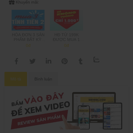
Khuyến mãi:
HÓA ĐƠN 3 SẢN
HĐ TỪ 199K
PHẨM BẤT KỲ,
ĐƯỢC MUA 1
CHỈ TÍNH TIỀN 2,
SẢN PHẨM 1K,
0đ
0đ
TẶNG MÓN GIÁ
TRÊN 500K MUA
THẤP NHẤT
2 SP 1K
(Shop sẽ trừ tiền
khi gọi xác nhận
đơn hàng)
Mô tả
Bình luận