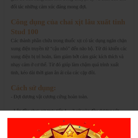
đối tác những cảm xúc đáng mong đợi.
Công dụng của chai xịt lâu xuất tinh
Stud 100
Các thành phần chứa trong thuốc xịt có tác dụng ngăn chặn
xung điện truyền từ “cậu nhỏ” đến não bộ. Từ đó khiến các
xung điện bị trì hoãn, làm giảm bớt cảm giác kích thích và
nhạy cảm ở cơ thể. Từ đó giúp làm chậm quá trình xuất
tinh, kéo dài thời gian ân ái của các cặp đôi.
Cách sử dụng:
- Đợi dương vật cương cứng hoàn toàn.
- Lắc đều chai, xịt trực tiếp 1 - 2 cái vào đầu dương vật.
- Sau đó quan hệ như bình thường
.