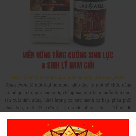
Bạn có thể kham khảo sản phẩm tại đây: Xem sản phẩm
Testosterone
là một loại hormone giúp duy trì một số chức năng
cơ thể quan trọng ở nam giới, chẳng hạn như ham muốn tình dục,
sản xuất tinh trùng, khối lượng cơ, sức mạnh cơ bắp, phân phối
chất béo, mật độ xương, sản xuất hồng cầu,… Nồng độ
testosterone sụt giảm chính là nguyên nhân khiến phái mạnh đối
mặt với các vấn đề về sinh lý như ham muốn tình dục giảm, rối
loạn cương dương, xuất tinh sớm,… gây ảnh hưởng không nhỏ