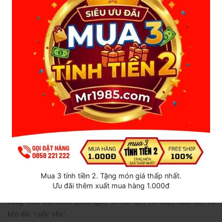
đến tâm lý nam giới. Rắc rối này trở thành gánh nặng khiến bạn
cảm thấy mất đi bản lĩnh đàn ông.
Bổ sung ngay lượng testosterone thiếu hụt sẽ giúp giải quyết các
vấn đề trên một cách nhanh chóng, hiệu quả và an toàn.
Via Him chứa các thành phần tự nhiên như sâm Peru, cao bạch tật
lê, cao bạch quả,… giúp tăng sản xuất testosterone tự nhiên, tăng
cường khả năng sinh lý ở nam giới; đồng thời cải thiện chức năng
sinh sản.
Tăng cường khả năng sinh lý nam giới
Bạch tật lê, bột vỏ cây muira puama, chiết xuất cây yohimbe, sâm
Hoa Kỳ, sâm triều tiên, hàu, bạch quả là các thành phần từ lâu đã
được biết đến với công dụng cải thiện sức khỏe sinh dục, tăng
cường hormone sinh dục một cách tự nhiên.
Các thành phần có trong viên uống Via Him được xem là nguồn
Mua 3 tính tiền 2. Tặng món giá thấp nhất.
cung cấp testosterone tự nhiên, rất an toàn và hiệu quả trong việc
Ưu đãi thêm xuất mua hàng 1.000đ
hỗ trợ và tăng cường khả năng sinh lý ở nam giới; cải thiện tình
trạng xuất tinh sớm, giảm nguy cơ bất lực, cải thiện cảm xúc và
kéo dài ‘cuộc yêu’.