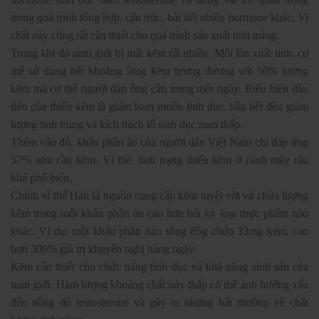
trong quá trình tổng hợp, cấu trúc, bài tiết nhiều hormone khác. Vi
chất này cũng rất cần thiết cho quá trình sản xuất tinh trùng.
Trong khi đó nam giới bị mất kẽm rất nhiều. Mỗi lần xuất tinh, cơ
thể sử dụng hết khoảng 5mg kẽm tương đương với 50% lượng
kẽm mà cơ thể người đàn ông cần trong một ngày. Biểu hiện đầu
tiên của thiếu kẽm là giảm ham muốn tình dục, hầu hết đều giảm
lượng tinh trùng và kích thích tố sinh dục nam thấp.
Thêm vào đó, khẩu phần ăn của người dân Việt Nam chỉ đáp ứng
57% nhu cầu kẽm. Vì thế, tình trạng thiếu kẽm ở cánh mày râu
khá phổ biến.
Chính vì thế Hàu là nguồn cung cấp kẽm tuyệt vời và chứa lượng
kẽm trong mỗi khẩu phần ăn cao hơn bất kỳ loại thực phẩm nào
khác. Ví dụ: một khẩu phần hàu sống 85g chứa 33mg kẽm, cao
hơn 300% giá trị khuyến nghị hàng ngày.
Kẽm cần thiết cho chức năng tình dục và khả năng sinh sản của
nam giới. Hàm lượng khoáng chất này thấp có thể ảnh hưởng xấu
đến nồng độ testosterone và gây ra những bất thường về chất