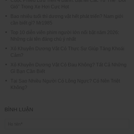
Cuộc Phiêu Lưu Trên 4 Bánh: Bật Mí Các Tư Thế "Đổi
Gió" Trong Xe Hơi Cực Hot
Bao nhiêu tuổi thì dương vật hết phát triển? Nam giới
cần biết gì? Mr1985
Top 10 diễn viên phim người lớn nổi bật năm 2026:
Những cái tên đáng chú ý nhất
Xỏ Khuyên Dương Vật Có Thực Sự Giúp Tăng Khoái
Cảm?
Xỏ Khuyên Dương Vật Có Đau Không? Tất Cả Những
Gì Bạn Cần Biết
Tại Sao Nhiều Người Có Lông Ngực? Có Nên Triệt
Không?
BÌNH LUẬN