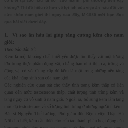
có biết tại sao hàu lại có "sức mạnh" phi thường đến vậy
không? Thì để hiểu rõ hơn về lợi ích của việc ăn hàu đối với
sức khỏe nam giới thì ngay sau đây, Mr1985 mời bạn đọc
qua bài viết dưới đây.
1. Vì sao ăn hàu lại giúp tăng cường kẽm cho nam
giới:
Theo báo dân trí:
Kẽm là một khoáng chất thiết yếu được tìm thấy với một lượng
lớn trong thực phẩm động vật, chẳng hạn như thịt, cá, trứng và
động vật có vỏ. Cung cấp đủ kẽm là một trong những nền tảng
của khả năng sinh sản của nam giới.
Các nghiên cứu quan sát cho thấy tình trạng kẽm thấp có liên
quan đến mức testosterone thấp, chất lượng tinh trùng kém và
tăng nguy cơ vô sinh ở nam giới. Ngoài ra, bổ sung kẽm làm tăng
mức độ testosterone và số lượng tinh trùng ở những người ít kẽm.
Bác sĩ Nguyễn Thế Lương, Phó giám đốc Bệnh viện Thận Hà
Nội cho biết, kẽm cần thiết cho cấu tạo thành phần hoạt động của
hormone sinh dục nam testosterone và đóng vai trò quan trọng