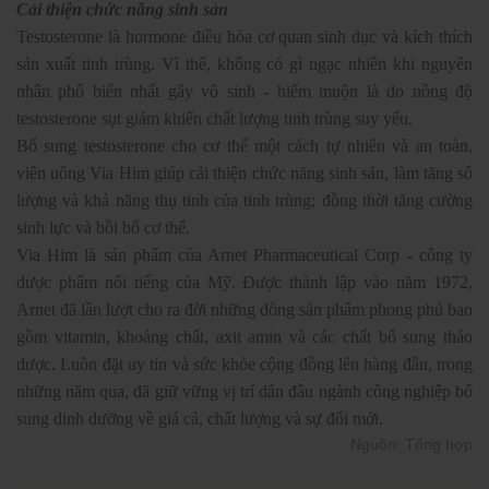
Cải thiện chức năng sinh sản
Testosterone là hormone điều hòa cơ quan sinh dục và kích thích
sản xuất tinh trùng. Vì thế, không có gì ngạc nhiên khi nguyên
nhân phổ biến nhất gây vô sinh - hiếm muộn là do nồng độ
testosterone sụt giảm khiến chất lượng tinh trùng suy yếu.
Bổ sung testosterone cho cơ thể một cách tự nhiên và an toàn,
viên uống Via Him giúp cải thiện chức năng sinh sản, làm tăng số
lượng và khả năng thụ tinh của tinh trùng; đồng thời tăng cường
sinh lực và bồi bổ cơ thể.
Via Him là sản phẩm của Arnet Pharmaceutical Corp - công ty
dược phẩm nổi tiếng của Mỹ. Được thành lập vào năm 1972,
Arnet đã lần lượt cho ra đời những dòng sản phẩm phong phú bao
gồm vitamin, khoáng chất, axit amin và các chất bổ sung thảo
dược. Luôn đặt uy tín và sức khỏe cộng đồng lên hàng đầu, trong
những năm qua, đã giữ vững vị trí dẫn đầu ngành công nghiệp bổ
sung dinh dưỡng về giá cả, chất lượng và sự đổi mới.
Nguồn: Tổng hợp