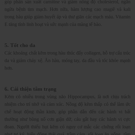
góp phần sản xuất carnitine và giảm nồng độ cholesterol, ngăn
ngừa bệnh tim mạch. Hơn nữa, hàm lượng cao magiê và kali
trong hàu giúp giảm huyết áp và thư giãn các mạch máu. Vitamin
E tăng tính linh hoạt và sức mạnh của màng tế bào.
5. Tốt cho da
Các khoáng chất kẽm trong hàu thúc đẩy collagen, hỗ trợ cấu trúc
da và giảm chảy xệ. Ăn hàu, móng tay, da đầu và tóc khỏe mạnh
hơn.
6. Cải thiện tâm trạng
Kẽm có nhiều trong vùng não Hippocampus, là nơi chịu trách
nhiệm cho trí nhớ và cảm xúc. Nồng độ kẽm thấp có thể làm ức
chế hoạt động thần kinh, góp phần dẫn đến các hành vi bất
thường như bùng nổ cơn giận dữ, cáu gắt hay các hành vi cực
đoan. Người thiếu hụt kẽm có nguy cơ mắc các chứng rối loạn
như tự kỷ, hiếu động thái quá, trầm cảm, rối loạn ăn uống, tâm