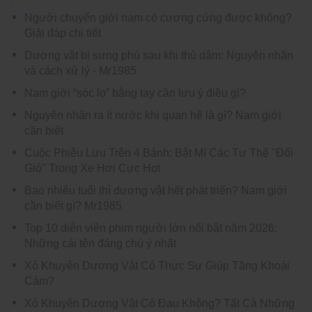
Người chuyển giới nam có cương cứng được không?
Giải đáp chi tiết
Dương vật bị sưng phù sau khi thủ dâm: Nguyên nhân
và cách xử lý - Mr1985
Nam giới “sóc lọ” bằng tay cần lưu ý điều gì?
Nguyên nhân ra ít nước khi quan hệ là gì? Nam giới
cần biết
Cuộc Phiêu Lưu Trên 4 Bánh: Bật Mí Các Tư Thế "Đổi
Gió" Trong Xe Hơi Cực Hot
Bao nhiêu tuổi thì dương vật hết phát triển? Nam giới
cần biết gì? Mr1985
Top 10 diễn viên phim người lớn nổi bật năm 2026:
Những cái tên đáng chú ý nhất
Xỏ Khuyên Dương Vật Có Thực Sự Giúp Tăng Khoái
Cảm?
Xỏ Khuyên Dương Vật Có Đau Không? Tất Cả Những