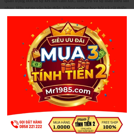
quan trọng hơn là sự kết nối cảm xúc, tình yêu và sự thấu hiểu lẫn
nhau. Hãy tự tin vào bản thân, không ngừng học hỏi và cải thiện
kỹ năng, và luôn lắng nghe đối tác để xây dựng một mối quan hệ
tình dục lành mạnh và hạnh phúc.
Khi bạn hiểu và thực hành tốt những yếu tố này, kích thước sẽ trở
thành một yếu tố thứ yếu, và điều thực sự quan trọng là cảm giác
thoải mái, yêu thương và thỏa mãn mà cả hai người cùng chia sẻ.