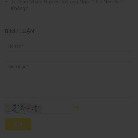
Tại Sao Nhiều Người Có Lông Ngực? Có Nên Triệt
Không?
BÌNH LUẬN
Gửi