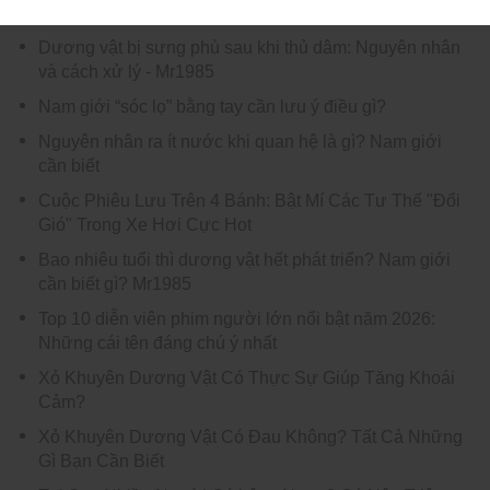
Giải đáp chi tiết
Dương vật bị sưng phù sau khi thủ dâm: Nguyên nhân
và cách xử lý - Mr1985
Nam giới “sóc lọ” bằng tay cần lưu ý điều gì?
Nguyên nhân ra ít nước khi quan hệ là gì? Nam giới
cần biết
Cuộc Phiêu Lưu Trên 4 Bánh: Bật Mí Các Tư Thế "Đổi
Gió" Trong Xe Hơi Cực Hot
Bao nhiêu tuổi thì dương vật hết phát triển? Nam giới
cần biết gì? Mr1985
Top 10 diễn viên phim người lớn nổi bật năm 2026:
Những cái tên đáng chú ý nhất
Xỏ Khuyên Dương Vật Có Thực Sự Giúp Tăng Khoái
Cảm?
Xỏ Khuyên Dương Vật Có Đau Không? Tất Cả Những
Gì Bạn Cần Biết