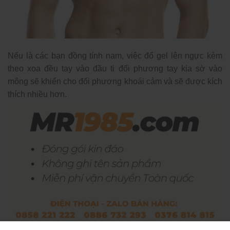
Nếu là các bạn đồng tính nam, việc đổ gel lên ngực kèm
theo xoa đều tay vào đầu ti đối phương tay kia sờ vào
mông sẽ khiến cho đối phương khoái cảm và sẽ được kích
thích nhiều hơn.