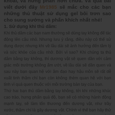
khoái, và hưng phấn hơn chưa. Và qua bài
viết dưới đây
Mr1985
sẽ mắc cho các bạn
những thủ thuật sử dụng gel bôi trơn sao
cho sung sướng và phấn khích nhất nhé!
1. Sử dụng khi thủ dâm:
Khi thủ dâm các bạn nam thường sẽ dùng tay không để tác
động lên cậu nhỏ. Nhưng lưu ý rằng, điều này có thể sử
dụng được nhưng khi về lâu dài sẽ ảnh hưởng đến tâm lý
và sức khỏe của cậu nhở. Bởi vì sao? Khi chúng ta thủ
dâm bằng tay không, thì dương vật sẽ quen dần với cảm
giác môi trường không ẩm ướt, về lâu dài sẽ dần quen và
sau này bạn quan hệ với âm đạo hay hậu môn sẽ rất dễ
xuất tinh thậm chí bạn còn không thèm quan hệ với bạn
tình vì quá quen thuộc với môi trường bàn tay của bạn.
Thứ hai bạn thủ dâm bằng tay không, tới khi những khúc
cao trào, hưng phấn quá độ, bạn sẽ có những hành động
mạnh tay, sẽ làm tổn thương đến dương vật, như trầy
xước, thậm chí là gãy dương vật. Chính vì thế bạn hãy thử