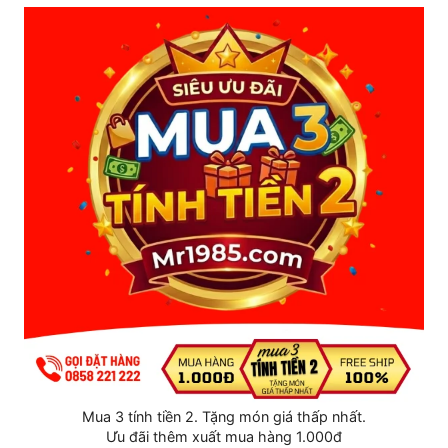
Mr1985.com
- Nơi uy tín chuyên cung cấp các
sản phẩm dành cho nhu cầu sinh lý:
Thuốc ngửi kích dục Popper
Gel bôi trơn và bao cao su
Cốc thủ dâm, âm đạo giả
Dương vật giả nhiều kích thước
Thuốc cường dương kích nứng dành cho
người yếu sinh lý
Thuốc lâu xuất tinh, kéo dài thời gian quan
hệ
Chia sẻ:
(*) Xem thêm
Mua 3 tính tiền 2. Tặng món giá thấp nhất.
Ưu đãi thêm xuất mua hàng 1.000đ
Người chuyển giới nam có cương cứng được không?