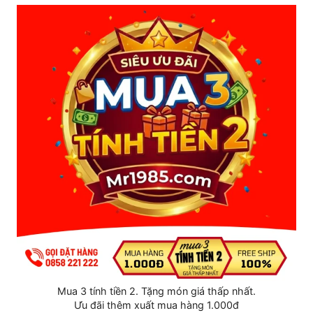
Ưu đãi bất ngờ:
Luôn đi kèm những phần quà tặng
hấp dẫn cho mỗi đơn hàng.
Giao hàng kín đáo:
Đóng gói kỹ càng,
KHÔNG
ghi tên sản phẩm
, bảo mật thông tin khách hàng
tuyệt đối.
Chính sách đổi trả:
Hỗ trợ bảo hành nhanh chóng
nếu sản phẩm có lỗi từ nhà sản xuất.
Tư vấn miễn phí:
Hỗ trợ giải đáp mọi thắc mắc
"khó nói" để bạn chọn được mẫu ưng ý nhất.
Mua 3 tính tiền 2. Tặng món giá thấp nhất.
Ưu đãi thêm xuất mua hàng 1.000đ