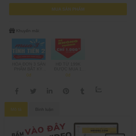
MUA SẢN PHẨM
Khuyến mãi:
HÓA ĐƠN 3 SẢN
HĐ TỪ 199K
PHẨM BẤT KỲ,
ĐƯỢC MUA 1
CHỈ TÍNH TIỀN 2,
SẢN PHẨM 1K,
0đ
0đ
TẶNG MÓN GIÁ
TRÊN 500K MUA
THẤP NHẤT
2 SP 1K
(Shop sẽ trừ tiền
khi gọi xác nhận
đơn hàng)
Mô tả
Bình luận