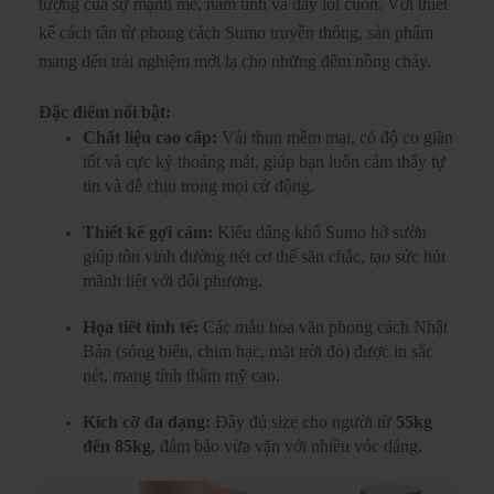
tượng của sự mạnh mẽ, nam tính và đầy lôi cuốn. Với thiết
kế cách tân từ phong cách Sumo truyền thống, sản phẩm
mang đến trải nghiệm mới lạ cho những đêm nồng cháy.
Đặc điểm nổi bật:
Chất liệu cao cấp:
Vải thun mềm mại, có độ co giãn
tốt và cực kỳ thoáng mát, giúp bạn luôn cảm thấy tự
tin và dễ chịu trong mọi cử động.
Thiết kế gợi cảm:
Kiểu dáng khố Sumo hở sườn
giúp tôn vinh đường nét cơ thể săn chắc, tạo sức hút
mãnh liệt với đối phương.
Họa tiết tinh tế:
Các mẫu hoa văn phong cách Nhật
Bản (sóng biển, chim hạc, mặt trời đỏ) được in sắc
nét, mang tính thẩm mỹ cao.
Kích cỡ đa dạng:
Đầy đủ size cho người từ
55kg
đến 85kg
, đảm bảo vừa vặn với nhiều vóc dáng.