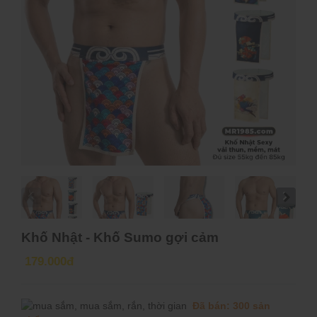
Khố Nhật - Khố Sumo gợi cảm
179.000đ
Đã bán: 300 sản