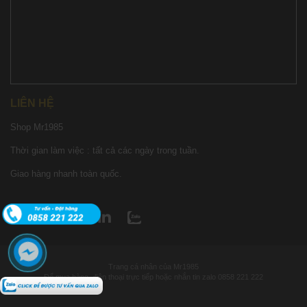
LIÊN HỆ
Shop Mr1985
Thời gian làm việc : tất cả các ngày trong tuần.
Giao hàng nhanh toàn quốc.
Trang cá nhân của Mr1985
Để mua hàng, điện thoại trực tiếp hoặc nhắn tin zalo 0858 221 222