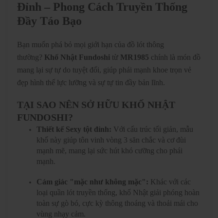
Đỉnh – Phong Cách Truyền Thống
Đầy Táo Bạo
Bạn muốn phá bỏ mọi giới hạn của đồ lót thông
thường?
Khố Nhật Fundoshi
từ
MR1985
chính là món đồ
mang lại sự tự do tuyệt đối, giúp phái mạnh khoe trọn vẻ
đẹp hình thể lực lưỡng và sự tự tin đầy bản lĩnh.
TẠI SAO NÊN SỞ HỮU KHỐ NHẬT
FUNDOSHI?
Thiết kế Sexy tột đỉnh:
Với cấu trúc tối giản, mẫu
khố này giúp tôn vinh vòng 3 săn chắc và cơ đùi
mạnh mẽ, mang lại sức hút khó cưỡng cho phái
mạnh.
Cảm giác "mặc như không mặc":
Khác với các
loại quần lót truyền thống, khố Nhật giải phóng hoàn
toàn sự gò bó, cực kỳ thông thoáng và thoải mái cho
vùng nhạy cảm.