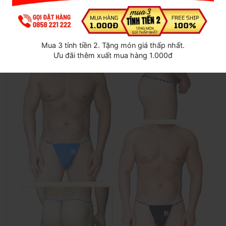
dáng từ
55kg đến 85kg
.
Ứng dụng:
Thích hợp cho các buổi chụp hình nghệ
thuật, biểu diễn, hoặc làm mới đời sống lứa đôi.
Mua 3 tính tiền 2. Tặng món giá thấp nhất.
Ưu đãi thêm xuất mua hàng 1.000đ