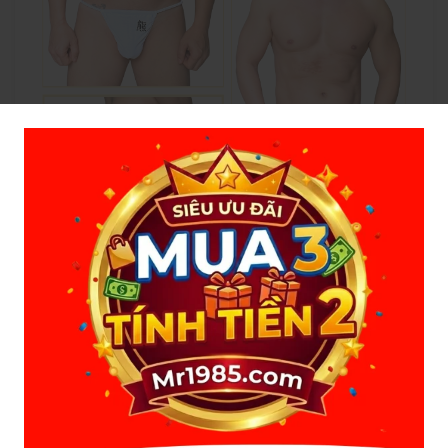
THÔNG TIN SẢN PHẨM
Tên sản phẩm:
Khố Nhật Fundoshi (Lọt khe nam
dây bện).
Kiểu dáng:
Sexy, táo bạo, thiết kế lọt khe hở mông.
Màu sắc:
Xanh dương năng động, Đen huyền bí (và
các màu phối dây cá tính).
Kích cỡ:
Co giãn linh hoạt, phù hợp cho mọi vóc