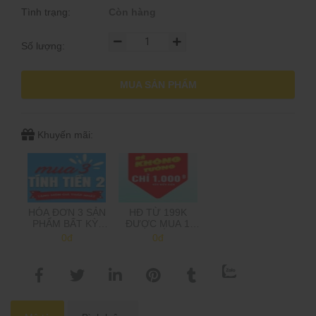
Tình trạng:
Còn hàng
Số lượng:
MUA SẢN PHẨM
Khuyến mãi:
HÓA ĐƠN 3 SẢN
HĐ TỪ 199K
PHẨM BẤT KỲ,
ĐƯỢC MUA 1
CHỈ TÍNH TIỀN 2,
SẢN PHẨM 1K,
0đ
0đ
TẶNG MÓN GIÁ
TRÊN 500K MUA
THẤP NHẤT
2 SP 1K
(Shop sẽ trừ tiền
khi gọi xác nhận
đơn hàng)