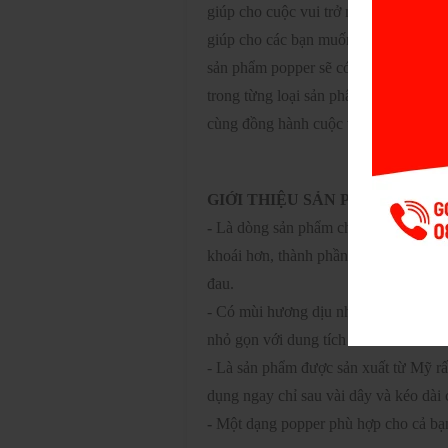
giúp cho cuộc vui trở nên hứng thú v
giúp cho các bạn muốn quan hệ qua cử
sản phẩm popper sẽ có dung lượng và 
trong từng loại sản phẩm. Và dưới đâ
cùng đồng hành cuộc vui của nhiều n
GIỚI THIỆU SẢN PHẨM
-
Là dòng sản phẩm chai hít giúp cậu 
khoái hơn, thành phần chủ yếu là Iso
đau.
- Có mùi hương dịu nhẹ, đặc biệt bay 
nhỏ gọn với dung tích chỉ 40ml
- Là sản phẩm được sản xuất từ Mỹ rất
dụng ngay chỉ sau vài dây và kéo dài 
-
Một dạng popper phù hợp cho cả bạ