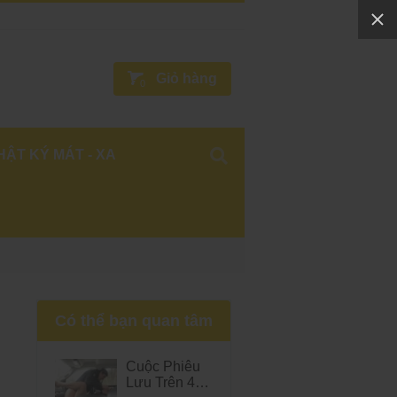
Giỏ hàng
0
HẬT KÝ MÁT - XA
Có thể bạn quan tâm
Cuộc Phiêu
Lưu Trên 4