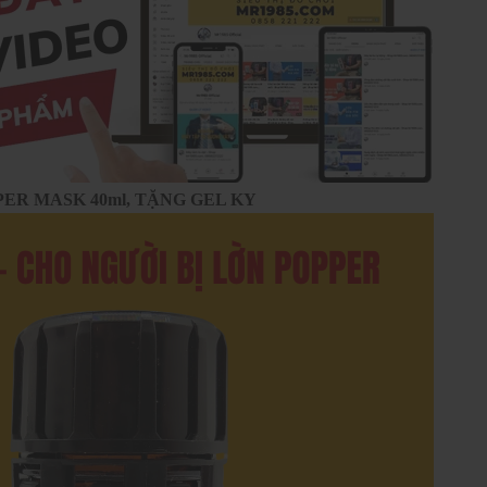
ER MASK 40ml, TẶNG GEL KY