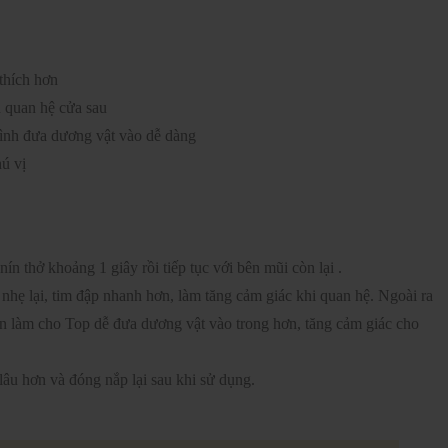
thích hơn
 quan hệ cửa sau
rình đưa dương vật vào dễ dàng
hú vị
n thở khoảng 1 giây rồi tiếp tục với bên mũi còn lại .
nhẹ lại, tim đập nhanh hơn, làm tăng cảm giác khi quan hệ. Ngoài ra
n làm cho Top dễ đưa dương vật vào trong hơn, tăng cảm giác cho
lâu hơn và đóng nắp lại sau khi sử dụng.