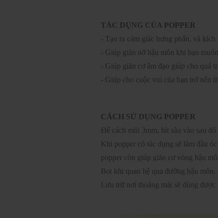
TÁC DỤNG CỦA POPPER
- Tạo ra cảm giác hưng phấn, và kích 
- Giúp giãn nỡ hậu môn khi bạn muốn
- Giúp giãn cơ âm đạo giúp cho quá t
- Giúp cho cuộc vui của bạn trở nên t
CÁCH SỬ DỤNG POPPER
Để cách mũi 3mm, hít sâu vào sau đó ní
Khi popper có tác dụng sẽ làm đầu óc 
popper còn giúp giãn cơ vòng hậu mô
Bot khi quan hệ qua đường hậu môn.
Lưu trữ nơi thoáng mát sẽ dùng được 