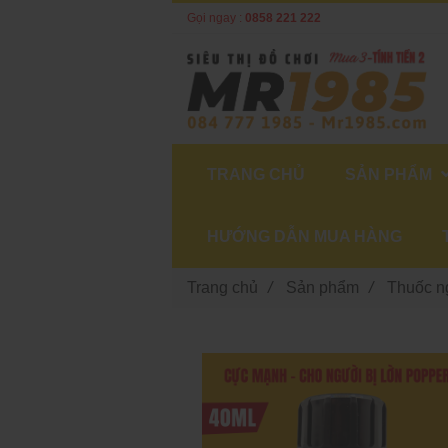
Gọi ngay :
0858 221 222
TRANG CHỦ
SẢN PHẨM
HƯỚNG DẪN MUA HÀNG
Trang chủ
/
Sản phẩm
/
Thuốc n