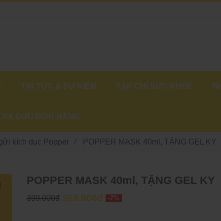
TIN TỨC & SỰ KIỆN
TẠP CHÍ SỨC KHỎE
N
TRA CỨU ĐƠN HÀNG
gửi kích dục Popper
/
POPPER MASK 40ml, TẶNG GEL KY
POPPER MASK 40ml, TẶNG GEL KY
369.000đ
399.000đ
-7%