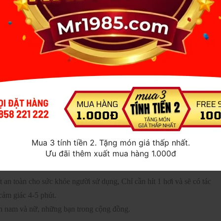
à kích thích hơn, mà popper còn có tác dụng giãn nở vòng hậu môn
a sau dễ dàng hơn, tránh được việc đau rát khi quan hệ. Mỗi dòng
nồng độ kích thích khác nhau sẽ mang lại nhiều cảm giác mới lạ
y là một dòng sản phẩm rất được nhiều người ưa chuộng và lựa chọn
gười.
nhỏ ham muốn hơn, khi sử dụng cơ thể cảm thấy kích thích, sản
butyl Nitrite giúp giãn mạch hậu môn quan hệ không còn cảm giác
Mua 3 tính tiền 2. Tặng món giá thấp nhất.
Ưu đãi thêm xuất mua hàng 1.000đ
hơi rất nhanh khi hít người sử dụng không bị đau đầu, chai có thiết kế
 an toàn cho sức khỏe người sử dụng, Chỉ cần hít 1 hơi và sẽ có tác
cảm giác 4-5 phút.
n nam và nữ, những bạn trong cộng đồng.