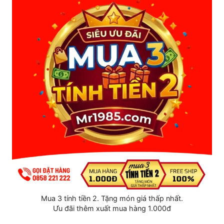
Lưu ý: Bài viết mang tính chất tham khảo. Nếu bạn có lo lắng
đặc biệt về sức khỏe vùng ngực, nên tham khảo ý kiến bác sĩ
chuyên khoa.
Mua 3 tính tiền 2. Tặng món giá thấp nhất.
Thuốc ngửi kích dục Popper
Ưu đãi thêm xuất mua hàng 1.000đ
Gel bôi trơn và bao cao su