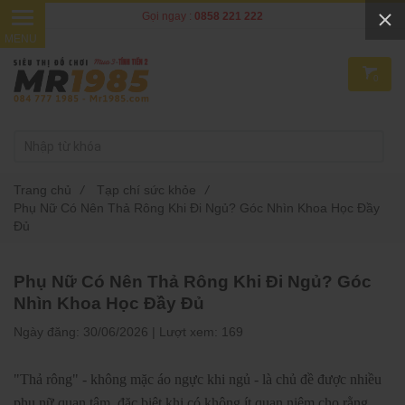
Gọi ngay :
0858 221 222
0
Trang chủ
/
Tạp chí sức khỏe
/
Phụ Nữ Có Nên Thả Rông Khi Đi Ngủ? Góc Nhìn Khoa Học Đầy
Đủ
Phụ Nữ Có Nên Thả Rông Khi Đi Ngủ? Góc
Nhìn Khoa Học Đầy Đủ
Ngày đăng:
30/06/2026 |
Lượt xem:
169
"Thả rông" - không mặc áo ngực khi ngủ - là chủ đề được nhiều
phụ nữ quan tâm, đặc biệt khi có không ít quan niệm cho rằng