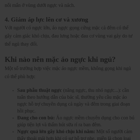
nổi mẩn ở vùng dưới ngực và nách.
4. Giảm áp lực lên cơ và xương
Với người có ngực lớn, áo ngực gọng cứng mặc cả đêm có thể
gây cảm giác khó chịu, đau lưng hoặc đau cơ vùng vai gáy do tư
thế ngủ thay đổi.
Khi nào nên mặc áo ngực khi ngủ?
Một số trường hợp việc mặc áo ngực mềm, không gọng khi ngủ
có thể phù hợp:
Sau phẫu thuật ngực
(nâng ngực, thu nhỏ ngực...): cần
tuân theo hướng dẫn của bác sĩ, thường yêu cầu mặc áo
ngực hỗ trợ chuyên dụng cả ngày và đêm trong giai đoạn
hồi phục.
Đang cho con bú:
Áo ngực mềm chuyên dụng cho con bú
giúp tiện lợi và thấm hút sữa rỉ ra ban đêm.
Ngực quá lớn gây khó chịu khi nằm:
Một số người cảm
thấy thoải mái hơn khi có sự hỗ trợ nhẹ, miễn là chọn loại