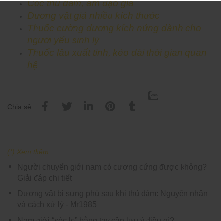
Cốc thủ dâm, âm đạo giả
Dương vật giả nhiều kích thước
Thuốc cường dương kích nứng dành cho
người yếu sinh lý
Thuốc lâu xuất tinh, kéo dài thời gian quan
hệ
Chia sẻ:
(*) Xem thêm
Người chuyển giới nam có cương cứng được không?
Giải đáp chi tiết
Dương vật bị sưng phù sau khi thủ dâm: Nguyên nhân
và cách xử lý - Mr1985
Nam giới “sóc lọ” bằng tay cần lưu ý điều gì?