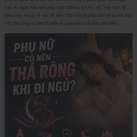
mặc áo ngực khi ngủ giúp ngực không bị chảy xệ. Vậy thực tế
khoa học nói gì về vấn đề này? Bài viết sẽ phân tích rõ lợi ích của
việc thả rông và làm rõ một số quan niệm sai lầm phổ biến.