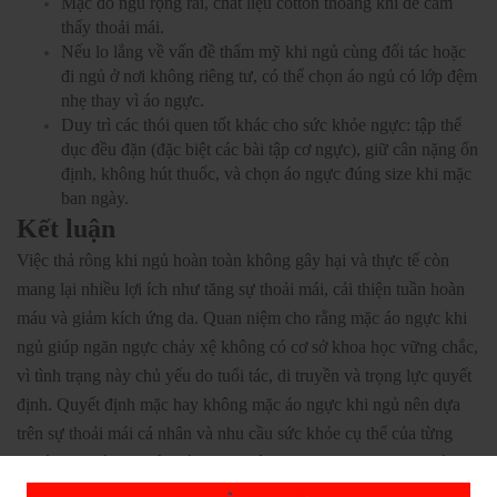
Mặc đồ ngủ rộng rãi, chất liệu cotton thoáng khí để cảm
thấy thoải mái.
Nếu lo lắng về vấn đề thẩm mỹ khi ngủ cùng đối tác hoặc
đi ngủ ở nơi không riêng tư, có thể chọn áo ngủ có lớp đệm
nhẹ thay vì áo ngực.
Duy trì các thói quen tốt khác cho sức khỏe ngực: tập thể
dục đều đặn (đặc biệt các bài tập cơ ngực), giữ cân nặng ổn
định, không hút thuốc, và chọn áo ngực đúng size khi mặc
ban ngày.
Kết luận
Việc thả rông khi ngủ hoàn toàn không gây hại và thực tế còn
mang lại nhiều lợi ích như tăng sự thoải mái, cải thiện tuần hoàn
máu và giảm kích ứng da. Quan niệm cho rằng mặc áo ngực khi
ngủ giúp ngăn ngực chảy xệ không có cơ sở khoa học vững chắc,
vì tình trạng này chủ yếu do tuổi tác, di truyền và trọng lực quyết
định. Quyết định mặc hay không mặc áo ngực khi ngủ nên dựa
trên sự thoải mái cá nhân và nhu cầu sức khỏe cụ thể của từng
người, hơn là dựa trên các quan niệm chưa được khoa học xác
nhận.