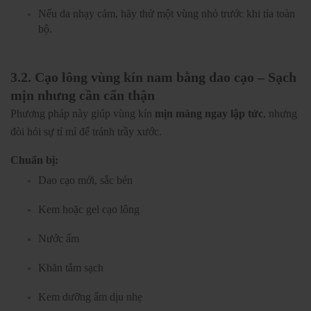
Nếu da nhạy cảm, hãy thử một vùng nhỏ trước khi tỉa toàn
bộ.
3.2. Cạo lông vùng kín nam bằng dao cạo – Sạch
mịn nhưng cần cẩn thận
Phương pháp này giúp vùng kín
mịn màng ngay lập tức
, nhưng
đòi hỏi sự tỉ mỉ để tránh trầy xước.
Chuẩn bị:
Dao cạo mới, sắc bén
Kem hoặc gel cạo lông
Nước ấm
Khăn tắm sạch
Kem dưỡng ẩm dịu nhẹ