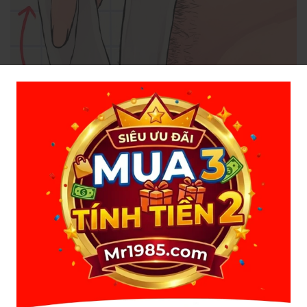
Các bước thực hiện:
Bước 1:
Làm sạch vùng kín, lau khô.
Bước 2:
Tẩy tế bào chết nhẹ nhàng để sáp bám tốt hơn.
Bước 3:
Làm nóng sáp, kiểm tra nhiệt độ.
Bước 4:
Thoa sáp theo chiều mọc của lông.
Bước 5:
Dán giấy wax, miết nhẹ và giật ngược chiều mọc của
lông.