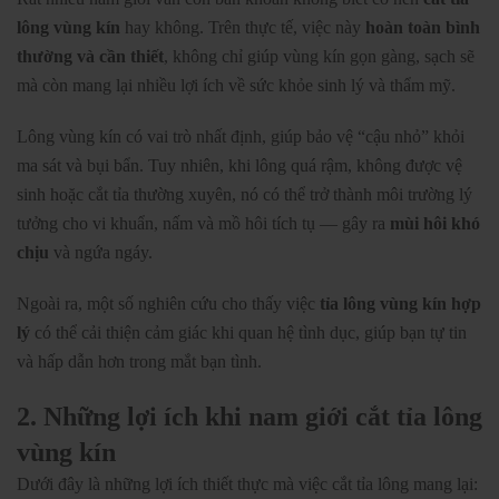
lông vùng kín
hay không. Trên thực tế, việc này
hoàn toàn bình
thường và cần thiết
, không chỉ giúp vùng kín gọn gàng, sạch sẽ
mà còn mang lại nhiều lợi ích về sức khỏe sinh lý và thẩm mỹ.
Lông vùng kín có vai trò nhất định, giúp bảo vệ “cậu nhỏ” khỏi
ma sát và bụi bẩn. Tuy nhiên, khi lông quá rậm, không được vệ
sinh hoặc cắt tỉa thường xuyên, nó có thể trở thành môi trường lý
tưởng cho vi khuẩn, nấm và mồ hôi tích tụ — gây ra
mùi hôi khó
chịu
và ngứa ngáy.
Ngoài ra, một số nghiên cứu cho thấy việc
tỉa lông vùng kín hợp
lý
có thể cải thiện cảm giác khi quan hệ tình dục, giúp bạn tự tin
và hấp dẫn hơn trong mắt bạn tình.
2. Những lợi ích khi nam giới cắt tỉa lông
vùng kín
Dưới đây là những lợi ích thiết thực mà việc cắt tỉa lông mang lại: