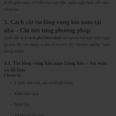
từ đó giảm nguy cơ viêm bao quy đầu, ngứa ngáy hoặc nổi mụn
vùng kín.
3. Cách cắt tỉa lông vùng kín nam tại
nhà – Chi tiết từng phương pháp
Dưới đây là
4 cách phổ biến nhất
mà bạn có thể thực hiện ngay
tại nhà, tùy vào dụng cụ sẵn có và mức độ “chuyên nghiệp” bạn
mong muốn.
3.1. Tỉa lông vùng kín nam bằng kéo – An toàn
và dễ làm
Chuẩn bị:
1 chiếc kéo nhỏ, sắc và đã tiệt trùng
Khăn tắm sạch
Nước ấm
Xà phòng dịu nhẹ