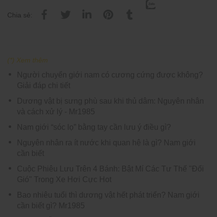
Chia sẻ:
(*) Xem thêm
Người chuyển giới nam có cương cứng được không?
Giải đáp chi tiết
Dương vật bị sưng phù sau khi thủ dâm: Nguyên nhân
và cách xử lý - Mr1985
Nam giới “sóc lọ” bằng tay cần lưu ý điều gì?
Nguyên nhân ra ít nước khi quan hệ là gì? Nam giới
cần biết
Cuộc Phiêu Lưu Trên 4 Bánh: Bật Mí Các Tư Thế "Đổi
Gió" Trong Xe Hơi Cực Hot
Bao nhiêu tuổi thì dương vật hết phát triển? Nam giới
cần biết gì? Mr1985