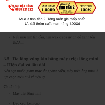
Bước 6:
Lặp lại cho đến khi hoàn tất.
Bước 7:
Thoa kem dưỡng ẩm để làm dịu da.
Mua 3 tính tiền 2. Tặng món giá thấp nhất.
Lưu ý:
Ưu đãi thêm xuất mua hàng 1.000đ
Không wax khi da bị viêm, trầy hoặc có vết thương hở.
Nếu mới làm lần đầu, nên wax ở spa uy tín để tránh tổn
thương.
3.5. Tỉa lông vùng kín bằng máy triệt lông mini
– Hiện đại và lâu dài
Nếu bạn muốn
giảm mọc lông vĩnh viễn
, máy triệt lông mini là
lựa chọn hiệu quả và tiện lợi.
Chuẩn bị:
Máy triệt lông mini
Dao cạo, kem cạo