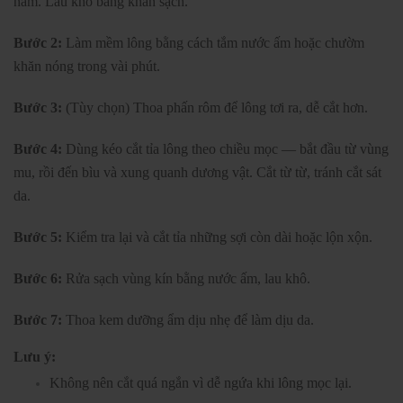
nam. Lau khô bằng khăn sạch.
Bước 2:
Làm mềm lông bằng cách tắm nước ấm hoặc chườm
khăn nóng trong vài phút.
Bước 3:
(Tùy chọn) Thoa phấn rôm để lông tơi ra, dễ cắt hơn.
Bước 4:
Dùng kéo cắt tỉa lông theo chiều mọc — bắt đầu từ vùng
mu, rồi đến bìu và xung quanh dương vật. Cắt từ từ, tránh cắt sát
da.
Bước 5:
Kiểm tra lại và cắt tỉa những sợi còn dài hoặc lộn xộn.
Bước 6:
Rửa sạch vùng kín bằng nước ấm, lau khô.
Bước 7:
Thoa kem dưỡng ẩm dịu nhẹ để làm dịu da.
Lưu ý:
Không nên cắt quá ngắn vì dễ ngứa khi lông mọc lại.