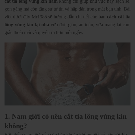
cắt tỉa lông vùng kín nam
không chỉ giúp khu vực này sạch sẽ,
gọn gàng mà còn tăng sự tự tin và hấp dẫn trong mắt bạn tình. Bài
viết dưới đây Mr1985 sẽ hướng dẫn chi tiết cho bạn
cách cắt tỉa
lông vùng kín tại nhà
vừa đơn giản, an toàn, vừa mang lại cảm
giác thoải mái và quyến rũ hơn mỗi ngày.
1. Nam giới có nên cắt tỉa lông vùng kín
không?
Rất nhiều nam giới vẫn còn băn khoăn không biết có nên
cắt tỉa