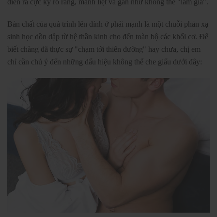
diễn ra cực kỳ rõ ràng, mãnh liệt và gần như không thể "làm giả".
Bản chất của quá trình lên đỉnh ở phái mạnh là một chuỗi phản xạ
sinh học dồn dập từ hệ thần kinh cho đến toàn bộ các khối cơ. Để
biết chàng đã thực sự "chạm tới thiên đường" hay chưa, chị em
chỉ cần chú ý đến những dấu hiệu không thể che giấu dưới đây: