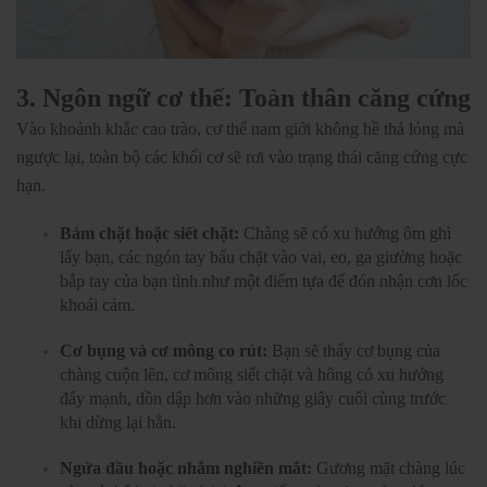
3. Ngôn ngữ cơ thể: Toàn thân căng cứng
Vào khoảnh khắc cao trào, cơ thể nam giới không hề thả lỏng mà
ngược lại, toàn bộ các khối cơ sẽ rơi vào trạng thái căng cứng cực
hạn.
Bám chặt hoặc siết chặt:
Chàng sẽ có xu hướng ôm ghì
lấy bạn, các ngón tay bấu chặt vào vai, eo, ga giường hoặc
bắp tay của bạn tình như một điểm tựa để đón nhận cơn lốc
khoái cảm.
Cơ bụng và cơ mông co rút:
Bạn sẽ thấy cơ bụng của
chàng cuộn lên, cơ mông siết chặt và hông có xu hướng
đẩy mạnh, dồn dập hơn vào những giây cuối cùng trước
khi dừng lại hẳn.
Ngửa đầu hoặc nhắm nghiền mắt:
Gương mặt chàng lúc