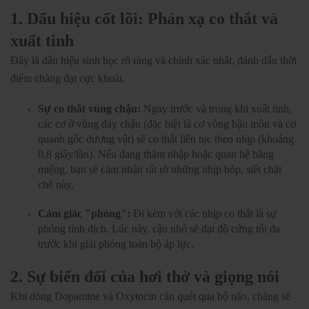
1. Dấu hiệu cốt lõi: Phản xạ co thắt và
xuất tinh
Đây là dấu hiệu sinh học rõ ràng và chính xác nhất, đánh dấu thời
điểm chàng đạt cực khoái.
Sự co thắt vùng chậu:
Ngay trước và trong khi xuất tinh,
các cơ ở vùng đáy chậu (đặc biệt là cơ vòng hậu môn và cơ
quanh gốc dương vật) sẽ co thắt liên tục theo nhịp (khoảng
0,8 giây/lần). Nếu đang thâm nhập hoặc quan hệ bằng
miệng, bạn sẽ cảm nhận rất rõ những nhịp bóp, siết chặt
chẽ này.
Cảm giác "phóng":
Đi kèm với các nhịp co thắt là sự
phóng tinh dịch. Lúc này, cậu nhỏ sẽ đạt độ cứng tối đa
trước khi giải phóng toàn bộ áp lực.
2. Sự biến đổi của hơi thở và giọng nói
Khi dòng Dopamine và Oxytocin càn quét qua bộ não, chàng sẽ