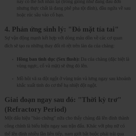
này có thể hơi nhăn lại (trông giống như đang đau đớn
nhưng thực chất là đang phê pha tột đỉnh), đầu ngửa về sau
hoặc rúc sâu vào cổ bạn.
4. Phản ứng sinh lý: "Đỏ mặt tía tai"
Sự vận động mạnh kết hợp với dòng máu dồn về các cơ quan
đích sẽ tạo ra những thay đổi rõ rệt trên làn da của chàng:
Hồng ban tình dục (Sex flush):
Da của chàng (đặc biệt là
vùng ngực, cổ và mặt) sẽ ửng đỏ lên.
Mồ hôi vã ra đột ngột ở vùng trán và lưng ngay sau khoảnh
khắc xuất tinh do cơ thể hạ nhiệt đột ngột.
Giai đoạn ngay sau đó: "Thời kỳ trơ"
(Refractory Period)
Một dấu hiệu "bảo chứng" nữa cho thấy chàng đã lên đỉnh thành
công chính là biểu hiện ngay sau trận đấu. Khác với phụ nữ có
thể lên đỉnh nhiều lần liên tiếp, nam giới bắt buộc phải trải qua