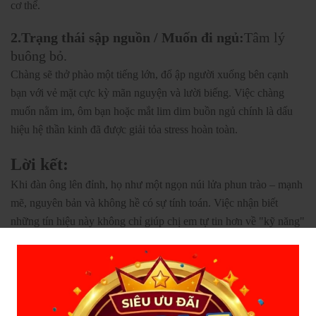
cơ thể.
2.Trạng thái sập nguồn / Muốn đi ngủ:
Tâm lý
buông bỏ.
Chàng sẽ thở phào một tiếng lớn, đổ ập người xuống bên cạnh
bạn với vẻ mặt cực kỳ mãn nguyện và lười biếng. Việc chàng
muốn nằm im, ôm bạn hoặc mắt lim dim buồn ngủ chính là dấu
hiệu hệ thần kinh đã được giải tỏa stress hoàn toàn.
Lời
kết
:
Khi đàn ông lên đỉnh, họ như một ngọn núi lửa phun trào – mạnh
mẽ, nguyên bản và không hề có sự tính toán. Việc nhận biết
những tín hiệu này không chỉ giúp chị em tự tin hơn về "kỹ năng"
của mình mà còn là sợi dây kết nối, giúp hai người thấu hiểu và
thăng hoa hơn trong những cuộc yêu tiếp theo!