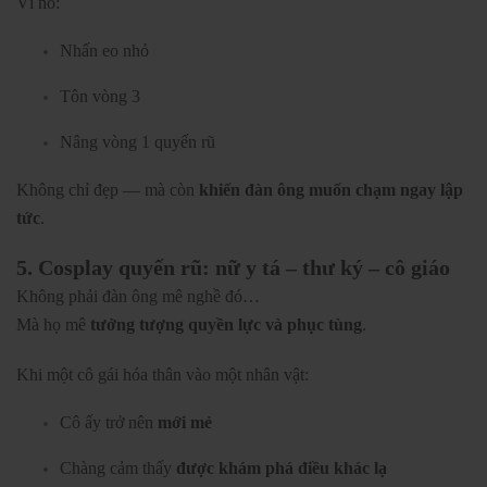
Vì nó:
Nhấn eo nhỏ
Tôn vòng 3
Nâng vòng 1 quyến rũ
Không chỉ đẹp — mà còn
khiến đàn ông muốn chạm ngay lập
tức
.
5. Cosplay quyến rũ: nữ y tá – thư ký – cô giáo
Không phải đàn ông mê nghề đó…
Mà họ mê
tưởng tượng quyền lực và phục tùng
.
Khi một cô gái hóa thân vào một nhân vật:
Cô ấy trở nên
mới mẻ
Chàng cảm thấy
được khám phá điều khác lạ