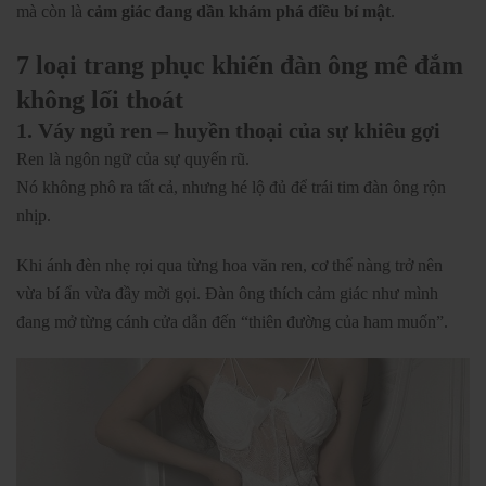
mà còn là
cảm giác đang dần khám phá điều bí mật
.
7 loại trang phục khiến đàn ông mê đắm
không lối thoát
1. Váy ngủ ren – huyền thoại của sự khiêu gợi
Ren là ngôn ngữ của sự quyến rũ.
Nó không phô ra tất cả, nhưng hé lộ đủ để trái tim đàn ông rộn
nhịp.
Khi ánh đèn nhẹ rọi qua từng hoa văn ren, cơ thể nàng trở nên
vừa bí ẩn vừa đầy mời gọi. Đàn ông thích cảm giác như mình
đang mở từng cánh cửa dẫn đến “thiên đường của ham muốn”.