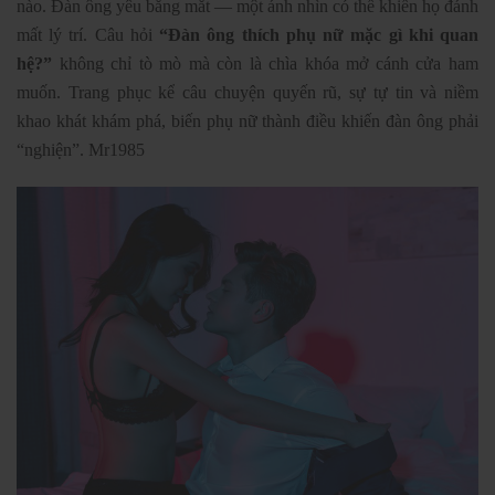
nào. Đàn ông yêu bằng mắt — một ánh nhìn có thể khiến họ đánh
mất lý trí. Câu hỏi
“Đàn ông thích phụ nữ mặc gì khi quan
hệ?”
không chỉ tò mò mà còn là chìa khóa mở cánh cửa ham
muốn. Trang phục kể câu chuyện quyến rũ, sự tự tin và niềm
khao khát khám phá, biến phụ nữ thành điều khiến đàn ông phải
“nghiện”. Mr1985