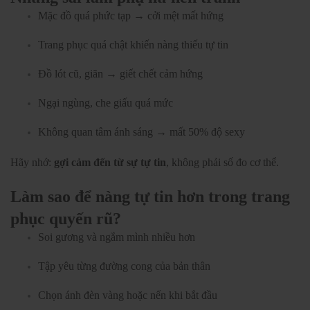
Mặc đồ quá phức tạp → cởi mệt mất hứng
Trang phục quá chật khiến nàng thiếu tự tin
Đồ lót cũ, giãn → giết chết cảm hứng
Ngại ngùng, che giấu quá mức
Không quan tâm ánh sáng → mất 50% độ sexy
Hãy nhớ:
gợi cảm đến từ sự tự tin
, không phải số đo cơ thể.
Làm sao để nàng tự tin hơn trong trang
phục quyến rũ?
Soi gương và ngắm mình nhiều hơn
Tập yêu từng đường cong của bản thân
Chọn ánh đèn vàng hoặc nến khi bắt đầu