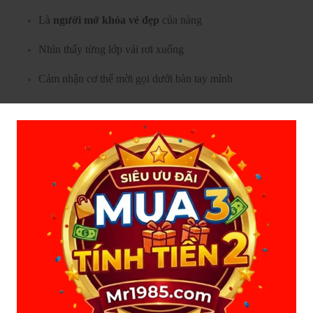
Là
người mở khóa vẻ đẹp
của nàng
Nhìn thấy từng lớp vải rơi xuống
Cảm nhận cơ thể mời gọi dưới bàn tay mình
Khoảnh khắc đó là lời khẳng định ngọt ngào:
“Em thuộc về anh.”