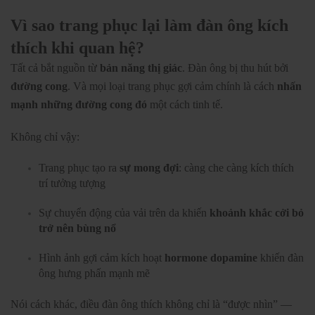
Vì sao trang phục lại làm đàn ông kích
thích khi quan hệ?
Tất cả bắt nguồn từ
bản năng thị giác
. Đàn ông bị thu hút bởi
đường cong
. Và mọi loại trang phục gợi cảm chính là cách
nhấn
mạnh những đường cong đó
một cách tinh tế.
Không chỉ vậy:
Trang phục tạo ra
sự mong đợi
: càng che càng kích thích
trí tưởng tượng
Sự chuyển động của vải trên da khiến
khoảnh khắc cởi bỏ
trở nên bùng nổ
Hình ảnh gợi cảm kích hoạt
hormone dopamine
khiến đàn
ông hưng phấn mạnh mẽ
Nói cách khác, điều đàn ông thích không chỉ là “được nhìn” —