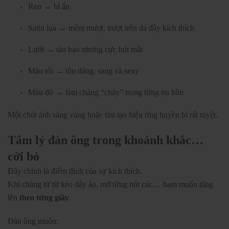
Ren → bí ẩn
Satin lụa → mềm mượt, trượt trên da đầy kích thích
Lưới → táo bạo nhưng cực hút mắt
Màu tối → tôn dáng, sang và sexy
Màu đỏ → làm chàng “cháy” trong từng nụ hôn
Một chút ánh sáng vàng hoặc tím tạo hiệu ứng huyền bí rất tuyệt.
Tâm lý đàn ông trong khoảnh khắc…
cởi bỏ
Đây chính là điểm đỉnh của sự kích thích.
Khi chàng từ từ kéo dây áo, mở từng nút cúc… ham muốn tăng
lên
theo từng giây
.
Đàn ông muốn: