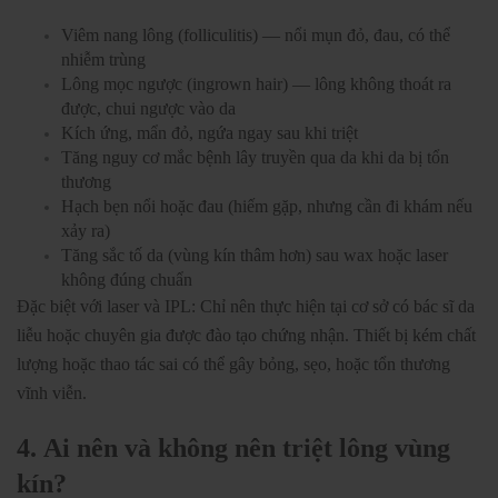
Viêm nang lông (folliculitis) — nổi mụn đỏ, đau, có thể
nhiễm trùng
Lông mọc ngược (ingrown hair) — lông không thoát ra
được, chui ngược vào da
Kích ứng, mẩn đỏ, ngứa ngay sau khi triệt
Tăng nguy cơ mắc bệnh lây truyền qua da khi da bị tổn
thương
Hạch bẹn nổi hoặc đau (hiếm gặp, nhưng cần đi khám nếu
xảy ra)
Tăng sắc tố da (vùng kín thâm hơn) sau wax hoặc laser
không đúng chuẩn
Đặc biệt với laser và IPL: Chỉ nên thực hiện tại cơ sở có bác sĩ da
liễu hoặc chuyên gia được đào tạo chứng nhận. Thiết bị kém chất
lượng hoặc thao tác sai có thể gây bỏng, sẹo, hoặc tổn thương
vĩnh viễn.
4.
Ai nên và không nên triệt lông vùng
kín?