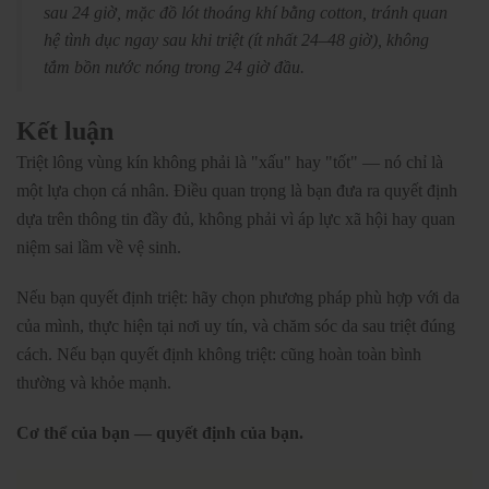
sau 24 giờ, mặc đồ lót thoáng khí bằng cotton, tránh quan
hệ tình dục ngay sau khi triệt (ít nhất 24–48 giờ), không
tắm bồn nước nóng trong 24 giờ đầu.
Kết luận
Triệt lông vùng kín không phải là "xấu" hay "tốt" — nó chỉ là
một lựa chọn cá nhân. Điều quan trọng là bạn đưa ra quyết định
dựa trên thông tin đầy đủ, không phải vì áp lực xã hội hay quan
niệm sai lầm về vệ sinh.
Nếu bạn quyết định triệt: hãy chọn phương pháp phù hợp với da
của mình, thực hiện tại nơi uy tín, và chăm sóc da sau triệt đúng
cách. Nếu bạn quyết định không triệt: cũng hoàn toàn bình
thường và khỏe mạnh.
Cơ thể của bạn — quyết định của bạn.