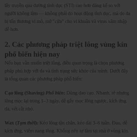
lây truyền qua đường tình dục (STI) cao hơn đáng kể so với
người không làm — không phải do hoạt động tình dục, mà do da
bị tổn thương vi mô, mở "cửa" cho vi khuẩn và virus xâm nhập
dễ hơn.
2.
Các phương pháp triệt lông vùng kín
phổ biến hiện nay
Nếu bạn vẫn muốn triệt lông, điều quan trọng là chọn phương
pháp phù hợp với da và tình trạng sức khỏe của mình. Dưới đây
là tổng quan các phương pháp phổ biến:
Cạo lông (Shaving)
Phổ biến
:
Dùng dao cạo. Nhanh, rẻ nhưng
lông mọc lại trong 1–3 ngày, dễ gây mọc lông ngược, kích ứng
da, vết cắt nhỏ.
Wax (
Tạm thời
):
Kéo lông tận chân, kéo dài 3–6 tuần. Đau, dễ
kích ứng, viêm nang lông. Không nên tự làm tại nhà ở vùng kín.