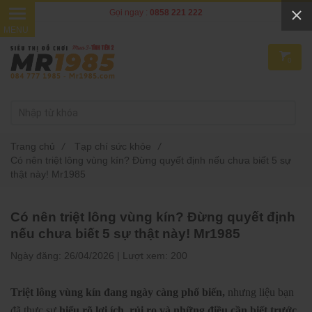
Gọi ngay :
0858 221 222
0
Trang chủ
/
Tạp chí sức khỏe
/
Có nên triệt lông vùng kín? Đừng quyết định nếu chưa biết 5 sự
thật này! Mr1985
Có nên triệt lông vùng kín? Đừng quyết định
nếu chưa biết 5 sự thật này! Mr1985
Ngày đăng:
26/04/2026 |
Lượt xem:
200
Triệt lông vùng kín đang ngày càng phổ biến,
nhưng liệu bạn
đã thực sự
hiểu rõ lợi ích, rủi ro và những điều cần biết trước