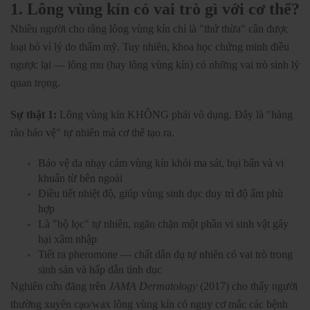
1. Lông vùng kín có vai trò gì với cơ thể?
Nhiều người cho rằng lông vùng kín chỉ là "thứ thừa" cần được
loại bỏ vì lý do thẩm mỹ. Tuy nhiên, khoa học chứng minh điều
ngược lại — lông mu (hay lông vùng kín) có những vai trò sinh lý
quan trọng.
Sự thật 1:
Lông vùng kín KHÔNG phải vô dụng. Đây là "hàng
rào bảo vệ" tự nhiên mà cơ thể tạo ra.
Bảo vệ da nhạy cảm vùng kín khỏi ma sát, bụi bẩn và vi
khuẩn từ bên ngoài
Điều tiết nhiệt độ, giúp vùng sinh dục duy trì độ ẩm phù
hợp
Là "bộ lọc" tự nhiên, ngăn chặn một phần vi sinh vật gây
hại xâm nhập
Tiết ra pheromone — chất dẫn dụ tự nhiên có vai trò trong
sinh sản và hấp dẫn tình dục
Nghiên cứu đăng trên
JAMA Dermatology
(2017) cho thấy người
thường xuyên cạo/wax lông vùng kín có nguy cơ mắc các bệnh