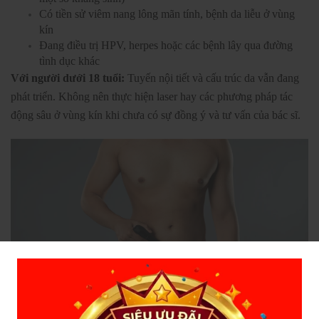
Có tiền sử viêm nang lông mãn tính, bệnh da liễu ở vùng
kín
Đang điều trị HPV, herpes hoặc các bệnh lây qua đường
tình dục khác
Với người dưới 18 tuổi:
Tuyến nội tiết và cấu trúc da vẫn đang
phát triển. Không nên thực hiện laser hay các phương pháp tác
động sâu ở vùng kín khi chưa có sự đồng ý và tư vấn của bác sĩ.