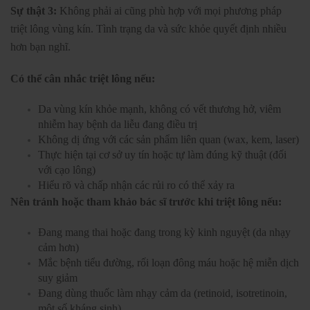
Sự thật 3:
Không phải ai cũng phù hợp với mọi phương pháp
triệt lông vùng kín. Tình trạng da và sức khỏe quyết định nhiều
hơn bạn nghĩ.
Có thể cân nhắc triệt lông nếu:
Da vùng kín khỏe mạnh, không có vết thương hở, viêm
nhiễm hay bệnh da liễu đang điều trị
Không dị ứng với các sản phẩm liên quan (wax, kem, laser)
Thực hiện tại cơ sở uy tín hoặc tự làm đúng kỹ thuật (đối
với cạo lông)
Hiểu rõ và chấp nhận các rủi ro có thể xảy ra
Nên tránh hoặc tham khảo bác sĩ trước khi triệt lông nếu:
Đang mang thai hoặc đang trong kỳ kinh nguyệt (da nhạy
cảm hơn)
Mắc bệnh tiểu đường, rối loạn đông máu hoặc hệ miễn dịch
suy giảm
Đang dùng thuốc làm nhạy cảm da (retinoid, isotretinoin,
một số kháng sinh)