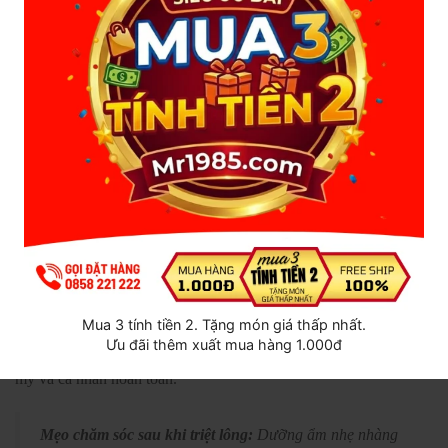
5.
Triệt lông vùng kín — Quyết định cá
nhân, không có "đúng hay sai"
Sự thật 4 & 5:
Không có tiêu chuẩn vệ sinh nào bắt buộc phải
triệt lông vùng kín, và lựa chọn của bạn không cần sự phê duyệt
của ai khác.
Một trong những quan niệm sai lầm phổ biến nhất là "triệt lông
vùng kín sạch hơn, vệ sinh hơn." Điều này
không đúng về mặt y
khoa
. Vệ sinh vùng kín phụ thuộc vào cách bạn vệ sinh hàng
ngày, không phải vào việc có hay không có lông.
Theo các chuyên gia phụ khoa, bạn không cần triệt lông vùng kín
Mua 3 tính tiền 2. Tặng món giá thấp nhất.
vì bất kỳ lý do y tế nào — trừ khi bác sĩ chỉ định đặc biệt (ví dụ:
Ưu đãi thêm xuất mua hàng 1.000đ
trước một số loại phẫu thuật). Triệt hay không là lựa chọn thẩm
mỹ và cá nhân hoàn toàn.
Mẹo chăm sóc sau khi triệt lông:
Dưỡng ẩm nhẹ nhàng