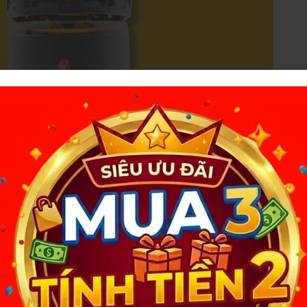
ng mấy xa lạ đối với các bạn thuộc cộng đồng LGBT, ngoài việc
à kích thích hơn, mà popper còn có tác dụng giãn nở vòng hậu môn