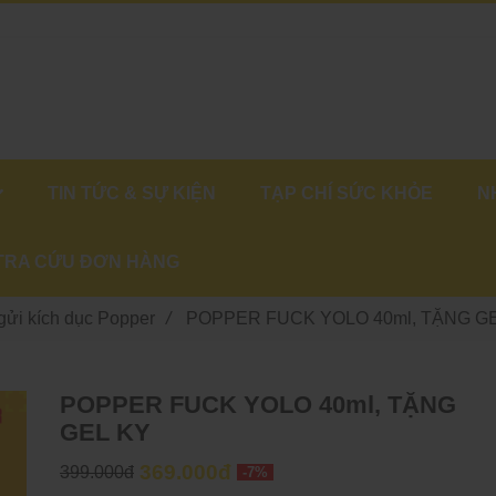
TIN TỨC & SỰ KIỆN
TẠP CHÍ SỨC KHỎE
N
TRA CỨU ĐƠN HÀNG
gửi kích dục Popper
/
POPPER FUCK YOLO 40ml, TẶNG G
POPPER FUCK YOLO 40ml, TẶNG
GEL KY
369.000đ
399.000đ
-7%