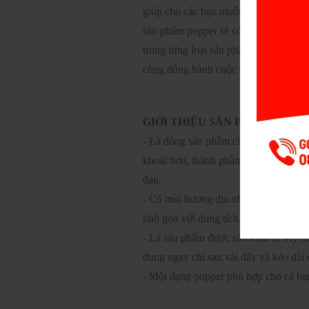
giúp cho các bạn muốn quan hệ qua cử
sản phẩm popper sẽ có dung lượng và 
trong từng loại sản phẩm. Và dưới đâ
cùng đồng hành cuộc vui của nhiều n
GIỚI THIỆU SẢN PHẨM
-
Là dòng sản phẩm chai hít giúp cậu 
khoái hơn, thành phần chủ yếu là Iso
đau.
- Có mùi hương dịu nhẹ, đặc biệt bay 
nhỏ gọn với dung tích chỉ 40ml
- Là sản phẩm được sản xuất từ Mỹ rất
dụng ngay chỉ sau vài dây và kéo dài 
-
Một dạng popper phù hợp cho cả bạ