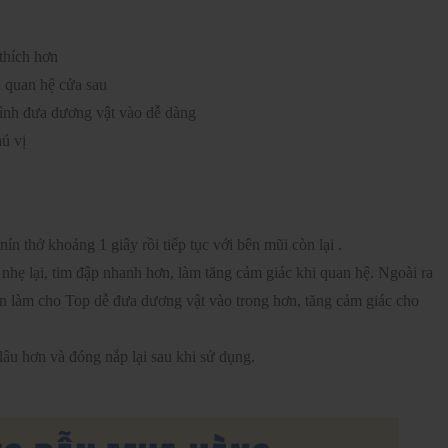
thích hơn
 quan hệ cửa sau
rình đưa dương vật vào dễ dàng
hú vị
n thở khoảng 1 giây rồi tiếp tục với bên mũi còn lại .
nhẹ lại, tim đập nhanh hơn, làm tăng cảm giác khi quan hệ. Ngoài ra
n làm cho Top dễ đưa dương vật vào trong hơn, tăng cảm giác cho
lâu hơn và đóng nắp lại sau khi sử dụng.