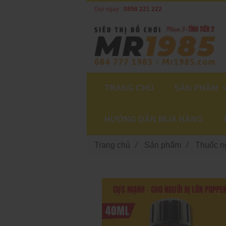
Gọi ngay :
0858 221 222
TRANG CHỦ
SẢN PHẨM
HƯỚNG DẪN MUA HÀNG
Trang chủ
/
Sản phẩm
/
Thuốc n