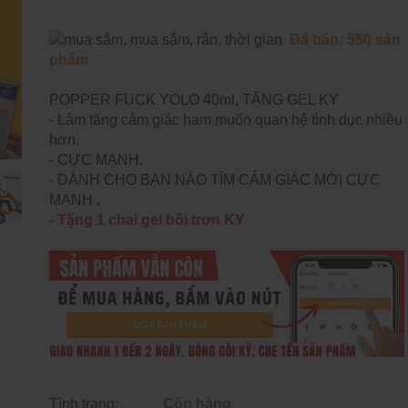
Đ
ã bán: 550 sản
phẩm
POPPER FUCK YOLO 40ml, TẶNG GEL KY
- Làm tăng cảm giác ham muốn quan hệ tình dục nhiều
hơn.
- CỰC MẠNH.
- DÀNH CHO BẠN NÀO TÌM CẢM GIÁC MỚI CỰC
MẠNH .
- Tặng 1 chai gel bôi trơn KY
Tình trạng:
Còn hàng