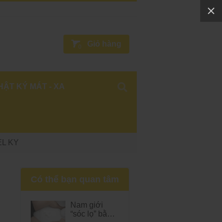
Giỏ hàng
0
HẬT KÝ MÁT - XA
EL KY
Có thể bạn quan tâm
Nam giới
“sóc lọ” bằng