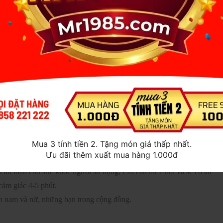
a sau dễ dàng hơn, tránh được việc đau rát khi quan hệ. Mỗi dòng
nồng độ kích thích khác nhau sẽ mang lại nhiều cảm giác mới lạ
y là một dòng sản phẩm rất được nhiều người ưa chuộng và lựa chọn
gười.
nhỏ ham muốn hơn, khi sử dụng cơ thể cảm thấy kích thích, sản
butyl Nitrite giúp giãn mạch hậu môn quan hệ không còn cảm giác
Mua 3 tính tiền 2. Tặng món giá thấp nhất.
hơi rất nhanh khi hít người sử dụng không bị đau đầu, chai có thiết kế
Ưu đãi thêm xuất mua hàng 1.000đ
 an toàn cho sức khỏe người sử dụng, Chỉ cần hít 1 hơi và sẽ có tác
cảm giác 4-5 phút.
n nam và nữ, những bạn trong cộng đồng.