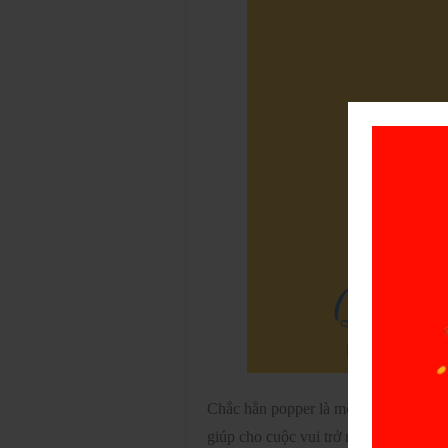
Chắc hẳn popper là một sản phẩm khô
giúp cho cuộc vui trở nên hứng thú v