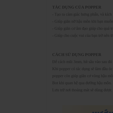
TÁC DỤNG CỦA POPPER
- Tạo ra cảm giác hưng phấn, và kích 
- Giúp giãn nỡ hậu môn khi bạn muốn
- Giúp giãn cơ âm đạo giúp cho quá t
- Giúp cho cuộc vui của bạn trở nên t
CÁCH SỬ DỤNG POPPER
Để cách mũi 3mm, hít sâu vào sau đó ní
Khi popper có tác dụng sẽ làm đầu óc 
popper còn giúp giãn cơ vòng hậu mô
Bot khi quan hệ qua đường hậu môn.
Lưu trữ nơi thoáng mát sẽ dùng được 