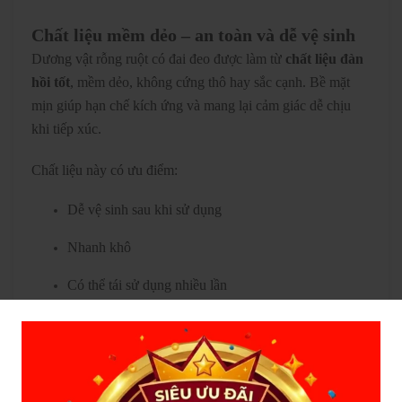
Chất liệu mềm dẻo – an toàn và dễ vệ sinh
Dương vật rỗng ruột có đai đeo được làm từ
chất liệu đàn
hồi tốt
, mềm dẻo, không cứng thô hay sắc cạnh. Bề mặt
mịn giúp hạn chế kích ứng và mang lại cảm giác dễ chịu
khi tiếp xúc.
Chất liệu này có ưu điểm:
Dễ vệ sinh sau khi sử dụng
Nhanh khô
Có thể tái sử dụng nhiều lần
Độ bền cao, ít biến dạng
Chỉ cần vệ sinh bằng nước và xà phòng làm sạch, sản phẩm
sẽ luôn đảm bảo sạch sẽ và an toàn cho những lần sử dụng