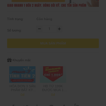
Tình trạng:
Còn hàng
Số lượng:
MUA SẢN PHẨM
Khuyến mãi:
HÓA ĐƠN 3 SẢN
HĐ TỪ 199K
PHẨM BẤT KỲ,
ĐƯỢC MUA 1
CHỈ TÍNH TIỀN 2,
SẢN PHẨM 1K,
0đ
0đ
TẶNG MÓN GIÁ
TRÊN 500K MUA
THẤP NHẤT
2 SP 1K
(Shop sẽ trừ tiền