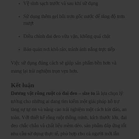
Vệ sinh sạch trước và sau khi sử dụng
Sử dụng thêm gel bôi trơn gốc nước để tăng độ trơn
mượt
Điều chỉnh đai đeo vừa vặn, không quá chặt
Bảo quản nơi khô ráo, tránh ánh nắng trực tiếp
Việc sử dụng đúng cách sẽ giúp sản phẩm bền hơn và
mang lại trải nghiệm trọn vẹn hơn.
Kết luận
Dương vật rỗng ruột có đai đeo – size to
là lựa chọn lý
tưởng cho những ai đang tìm kiếm một giải pháp hỗ trợ
tăng sự tự tin và nâng cao trải nghiệm một cách kín đáo, an
toàn. Với thiết kế rỗng ruột thông minh, kích thước lớn, đai
đeo chắc chắn và chất liệu mềm dẻo, sản phẩm đáp ứng tốt
nhu cầu sử dụng thực tế, phù hợp cho cả người mới lẫn