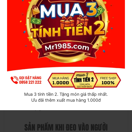
tiếp theo.
Đối tượng phù hợp sử dụng
Sản phẩm
Dương vật rỗng ruột có đai đeo – size to
phù
hợp với nhiều đối tượng khác nhau:
Nam giới muốn cải thiện kích thước khi gần gũi
Người gặp khó khăn về độ cứng hoặc thời gian duy
trì
Các cặp đôi muốn đổi mới trải nghiệm
Người muốn tăng sự tự tin một cách kín đáo
Mua 3 tính tiền 2. Tặng món giá thấp nhất.
Ưu đãi thêm xuất mua hàng 1.000đ
Thiết kế linh hoạt giúp sản phẩm dễ thích nghi với nhiều
nhu cầu sử dụng khác nhau.