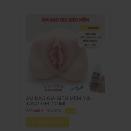
ÂM ĐẠO GIẢ SIÊU MỀM MỊN -
TẶNG GEL 200ML
299.000đ
360.000đ
-16%
MUA SẢN PHẨM