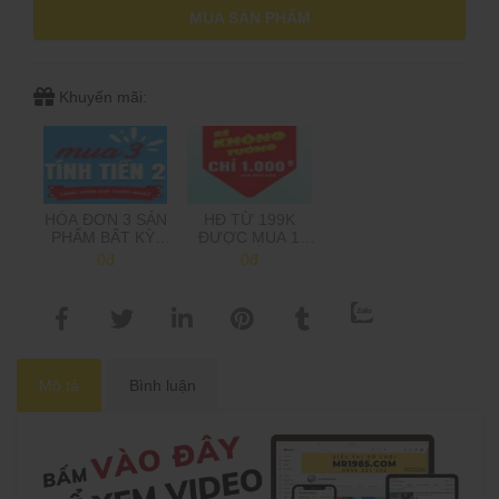
MUA SẢN PHẨM
Khuyến mãi:
HÓA ĐƠN 3 SẢN
HĐ TỪ 199K
PHẨM BẤT KỲ,
ĐƯỢC MUA 1
CHỈ TÍNH TIỀN 2,
SẢN PHẨM 1K,
0đ
0đ
TẶNG MÓN GIÁ
TRÊN 500K MUA
THẤP NHẤT
2 SP 1K
(Shop sẽ trừ tiền
khi gọi xác nhận
đơn hàng)
Mô tả
Bình luận