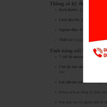
Thông số kỹ thuật
Kích thước:
22cm x 8cm
Chất liệu lõi:
Silicone mềm cao
Nguồn điện:
Pin sạc tiện lợi
Thiết kế:
Dạng cốc ôm trọn dươ
Tính năng nổi bật
7 chế độ massage thông minh
Chế độ hút sâu
giúp dương vật
đều
Lõi silicone mềm
bên trong có
Động cơ hoạt động ổn định, lự
Phù hợp cho cả người mới sử d