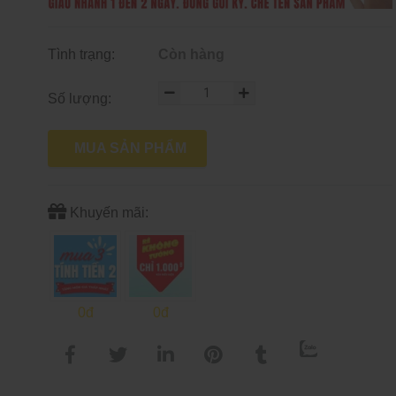
Tình trạng:
Còn hàng
Số lượng:
MUA SẢN PHẨM
Khuyến mãi:
0đ
0đ