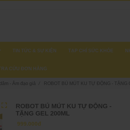
TIN TỨC & SỰ KIỆN
TẠP CHÍ SỨC KHỎE
N
TRA CỨU ĐƠN HÀNG
 dâm - Âm đạo giả
/
ROBOT BÚ MÚT KU TỰ ĐỘNG - TẶNG 
ROBOT BÚ MÚT KU TỰ ĐỘNG -
TẶNG GEL 200ML
999.000đ