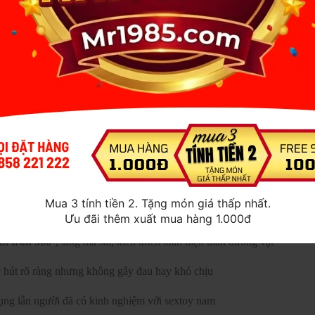
 cấp, an toàn cho da
ng vật, dễ sử dụng
kết hợp
rung + mút
, tạo cảm giác đa tầng, không bị nhàm chán
 được đưa vào sâu hơn, mô phỏng cảm giác bú mút mạnh – chặt –
Mua 3 tính tiền 2. Tặng món giá thấp nhất.
Ưu đãi thêm xuất mua hàng 1.000đ
bi tròn 360°
, tăng ma sát, kích thích toàn diện thân dương vật
c hút rõ ràng nhưng không gây đau hay khó chịu
ụng lẫn người đã có kinh nghiệm với sextoy nam