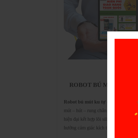
ROBOT BÚ MÚT KU TỰ
Robot bú mút ku tự động
là dòng se
mút – hút – rung chân thật, mang đến 
hiện đại kết hợp lõi silicone mềm mại,
hưởng cảm giác kích thích trọn vẹn hơ