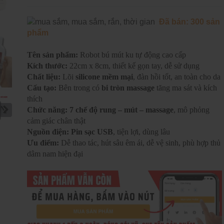
Đã bán: 300 sản
phẩm
Tên sản phẩm:
Robot bú mút ku tự động cao cấp
Kích thước:
22cm x 8cm, thiết kế gọn tay, dễ sử dụng
Chất liệu:
Lõi
silicone mềm mại
, đàn hồi tốt, an toàn cho da
Cấu tạo:
Bên trong có
bi tròn massage
tăng ma sát và kích
thích
Chức năng:
7 chế độ rung – mút – massage
, mô phỏng
cảm giác chân thật
Nguồn điện:
Pin sạc USB
, tiện lợi, dùng lâu
Ưu điểm:
Dễ thao tác, hút sâu êm ái, dễ vệ sinh, phù hợp thủ
dâm nam hiện đại