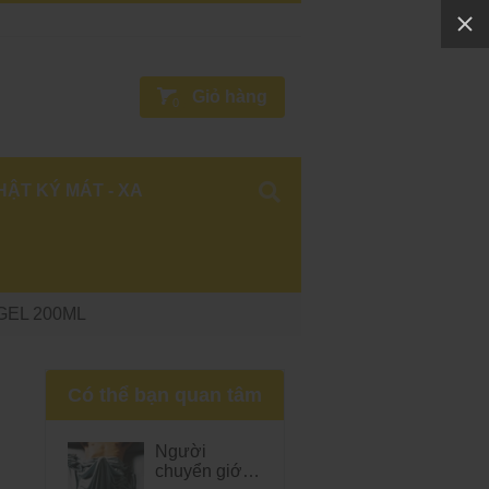
Giỏ hàng
0
HẬT KÝ MÁT - XA
GEL 200ML
Có thể bạn quan tâm
Người
chuyển giới