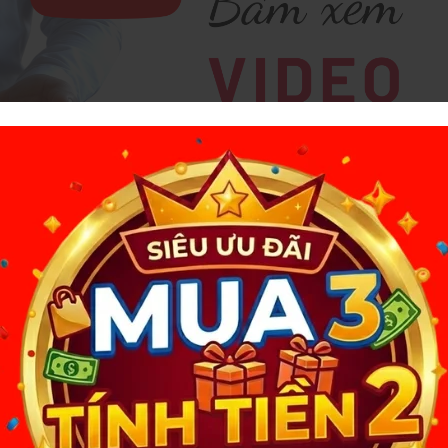
 ĐỘNG – TRẢI NGHIỆM KÍCH THÍCH HOÀN
TOÀN MỚI
xtoy cao cấp dành cho nam giới, được thiết kế mô phỏng cảm giác
trải nghiệm khoái cảm sâu và liên tục ngay tại nhà. Với công nghệ
 sản phẩm giúp nam giới thư giãn, giải tỏa nhu cầu sinh lý và tận
n bao giờ hết.